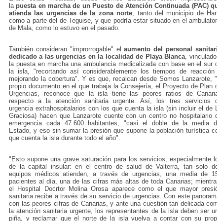
la
puesta en marcha de un Puesto de Atención Continuada (PAC) qu
atienda las urgencias de la zona norte
, tanto del municipio de Harí
como a parte del de Teguise, y que podría estar situado en el ambulatori
de Mala, como lo estuvo en el pasado.
También consideran "improrrogable" el
aumento del personal sanitari
dedicado a las urgencias en la localidad de Playa Blanca
, vinculado 
la puesta en marcha una ambulancia medicalizada con base en el sur d
la isla, "recortando así considerablemente los tiempos de reacción 
mejorando la cobertura". Y es que, recalcan desde Somos Lanzarote, "e
propio documento en el que trabaja la Consejería, el Proyecto de Plan d
Urgencias, reconoce que la isla tiene las peores ratios de Canaria
respecto a la atención sanitaria urgente. Así, los tres servicios d
urgencia extrahospitalarios con los que cuenta la isla (sin incluir el de L
Graciosa) hacen que Lanzarote cuente con un centro no hospitalario d
emergencia cada 47.600 habitantes, "casi el doble de la media de
Estado, y eso sin sumar la presión que supone la población turística co
que cuenta la isla durante todo el año".
"Esto supone una grave saturación para los servicios, especialmente lo
de la capital insular: en el centro de salud de Valterra, tan solo do
equipos médicos atienden, a través de urgencias, una media de 15
pacientes al día, una de las cifras más altas de toda Canarias; mientras
el Hospital Docrtor Molina Orosa aparece como el que mayor presió
sanitaria recibe a través de su servicio de urgencias. Con este panorama
con las peores cifras de Canarias, y ante una cuestión tan delicada com
la atención sanitaria urgente, los representantes de la isla deben ser un
piña, y reclamar que el norte de la isla vuelva a contar con su propi