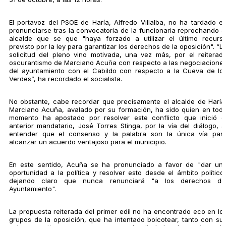
El portavoz del PSOE de Haría, Alfredo Villalba, no ha tardado e
pronunciarse tras la convocatoria de la funcionaria reprochando a
alcalde que se que "haya forzado a utilizar el último recurs
previsto por la ley para garantizar los derechos de la oposición". “L
solicitud del pleno vino motivada, una vez más, por el reiterad
oscurantismo de Marciano Acuña con respecto a las negociacione
del ayuntamiento con el Cabildo con respecto a la Cueva de lo
Verdes”, ha recordado el socialista.
No obstante, cabe recordar que precisamente el alcalde de Haría
Marciano Acuña, avalado por su formación, ha sido quien en tod
momento ha apostado por resolver este conflicto que inició e
anterior mandatario, José Torres Stinga, por la vía del diálogo, a
entender que el consenso y la palabra son la única vía par
alcanzar un acuerdo ventajoso para el municipio.
En este sentido, Acuña se ha pronunciado a favor de "dar un
oportunidad a la política y resolver esto desde el ámbito político
dejando claro que nunca renunciará "a los derechos de
Ayuntamiento".
La propuesta reiterada del primer edil no ha encontrado eco en lo
grupos de la oposición, que ha intentado boicotear, tanto con su