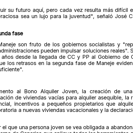
uir su futuro aquí, pero cada vez resulta más difícil 
aciosa sea un lujo para la juventud", señaló José C
gunda fase
aneje son fruto de los gobiernos socialistas y "re
 administraciones pueden impulsar soluciones reales". 
es años desde la llegada de CC y PP al Gobierno de C
ue los retrasos en la segunda fase de Maneje eviden
ficiente".
mento al Bono Alquiler Joven, la creación de una
tación de viviendas vacías para alquiler asequible, la
cial, incentivos a pequeños propietarios que alquil
moratoria a nuevas viviendas vacacionales y la declara
or el que una persona joven se vea obligada a abandona