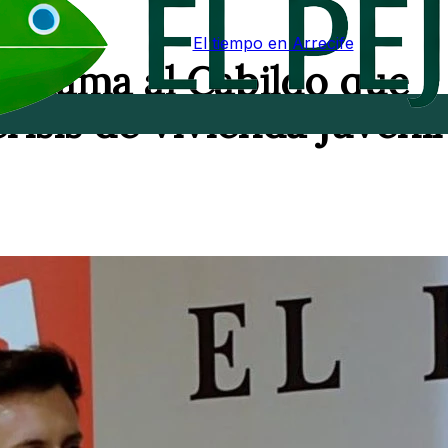
El tiempo en Arrecife
reclama al Cabildo que
crisis de vivienda juvenil