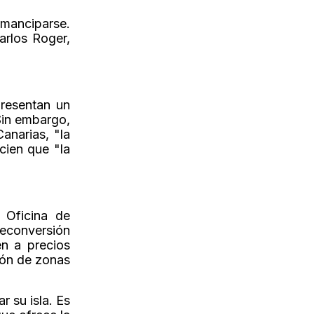
emanciparse.
arlos Roger,
presentan un
Sin embargo,
anarias, "la
cien que "la
 Oficina de
 reconversión
en a precios
ción de zonas
r su isla. Es