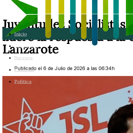
Juventudes Socialistas 
lidere la respuesta a la 
Inicio
Lanzarote
Lanzarote
Sucesos
Publicado el 6 de Julio de 2026 a las 06:34h
Canarias
Política