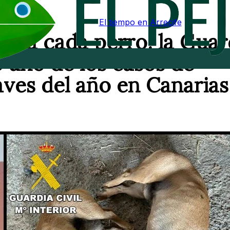
El tiempo en Arrecife
za a cada perro: la Guar
e uno de los casos de
aves del año en Canarias