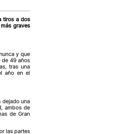
 tiros a dos
l más graves
 nunca y que
e de 49 años
as, tras una
l año en el
a dejado una
ad, ambos de
lmas de Gran
r las partes