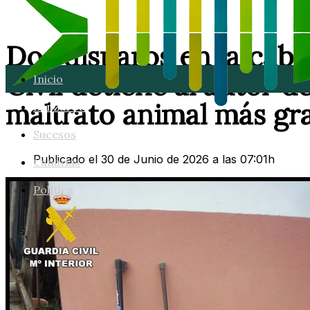
Dos disparos en la cabe
Civil detiene al autor d
Inicio
maltrato animal más gr
Lanzarote
Sucesos
Publicado el 30 de Junio de 2026 a las 07:01h
Canarias
Política