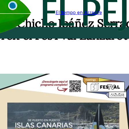
El tiempo en Arrecife
o de Chicho Ibáñez Serra
bren el FesTVal Lanzarot