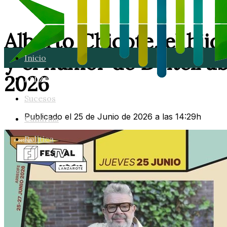
Alberto Chicote, el hij
y el humor de Deltell a
Inicio
2026
Lanzarote
Sucesos
Publicado el 25 de Junio de 2026 a las 14:29h
Canarias
Política