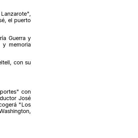
 Lanzarote",
é, el puerto
ría Guerra y
n y memoria
ltell, con su
eportes" con
oductor José
acogerá "Los
 Washington,