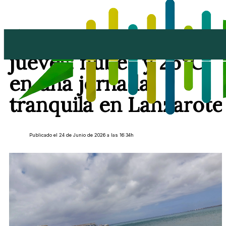
Previsión para el
jueves: nubes y 26°C
en una jornada
tranquila en Lanzarote
Publicado el 24 de Junio de 2026 a las 16:34h