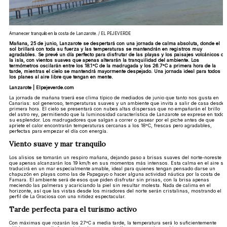
Amanecer tranquilo en la costa de Lanzarote. / EL PEJEVERDE
Mañana, 25 de junio, Lanzarote se despertará con una jornada de calma absoluta, donde el
sol brillará con toda su fuerza y las temperaturas se mantendrán en registros muy
agradables. Se prevé un día perfecto para disfrutar de las playas y los paisajes volcánicos de
la isla, con vientos suaves que apenas alterarán la tranquilidad del ambiente. Los
termómetros oscilarán entre los 18.1°C de la madrugada y los 26.7°C a primera hora de la
tarde, mientras el cielo se mantendrá mayormente despejado. Una jornada ideal para todos
los planes al aire libre que tengan en mente.
Lanzarote | Elpejeverde.com
La jornada de mañana traerá ese clima típico de mediados de junio que tanto nos gusta en
Canarias: sol generoso, temperaturas suaves y un ambiente que invita a salir de casa desde
primera hora. El cielo se presentará con nubes altas dispersas que no empañarán el brillo
del astro rey, permitiendo que la luminosidad característica de Lanzarote se exprese en todo
su esplendor. Los madrugadores que salgan a correr o pasear por el piche antes de que
apriete el calor encontrarán temperaturas cercanas a los 18°C, frescas pero agradables,
perfectas para empezar el día con energía.
Viento suave y mar tranquilo
Los alisios se tomarán un respiro mañana, dejando paso a brisas suaves del norte-noreste
que apenas alcanzarán los 19 km/h en sus momentos más intensos. Esta calma en el aire se
traducirá en un mar especialmente amable, ideal para quienes tengan pensado darse un
chapuzón en playas como las de Papagayo o hacer alguna actividad náutica por la costa de
Famara. El ambiente será de esos que piden disfrutar sin prisas, con la brisa apenas
meciendo las palmeras y acariciando la piel sin resultar molesta. Nada de calima en el
horizonte, así que las vistas desde los miradores del norte serán cristalinas, mostrando el
perfil de La Graciosa con una nitidez espectacular.
Tarde perfecta para el turismo activo
Con máximas que rozarán los 27°C a media tarde, la temperatura será lo suficientemente