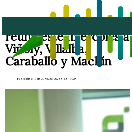
El Pejeverde nº 3184
reúne este miércoles a
Viñoly, Villalba,
Caraballo y Machín
Publicado el 2 de Junio de 2026 a las 11:03h