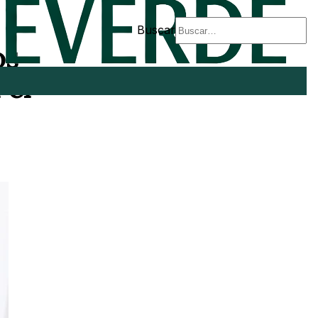
Buscar
os
 el