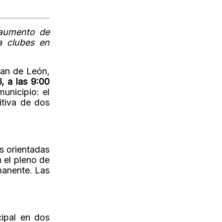
 aumento de
a clubes en
han de León,
, a las 9:00
unicipio: el
itiva de dos
as orientadas
n el pleno de
manente. Las
cipal en dos