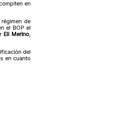
 compiten en
n régimen de
en el BOP el
or
Eli Merino
,
ficación del
as en cuanto