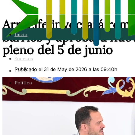
Arrecife inyectará rema
barrios y aprobará nuev
Inicio
pleno del 5 de junio
Lanzarote
Sucesos
Publicado el 31 de May de 2026 a las 09:40h
Canarias
Política