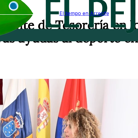
El tiempo en Arrecife
nente de Tesorería en l
as ayudas al deporte en