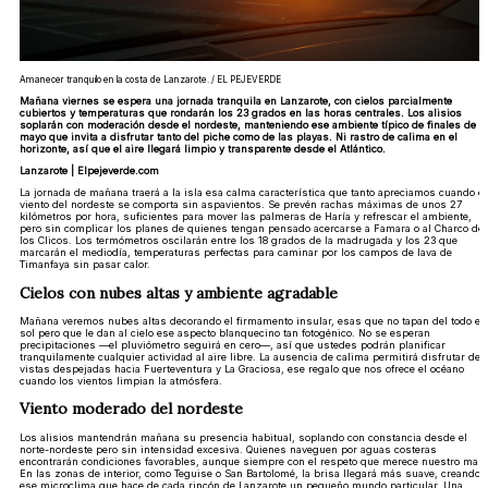
Amanecer tranquilo en la costa de Lanzarote. / EL PEJEVERDE
Mañana viernes se espera una jornada tranquila en Lanzarote, con cielos parcialmente
cubiertos y temperaturas que rondarán los 23 grados en las horas centrales. Los alisios
soplarán con moderación desde el nordeste, manteniendo ese ambiente típico de finales de
mayo que invita a disfrutar tanto del piche como de las playas. Ni rastro de calima en el
horizonte, así que el aire llegará limpio y transparente desde el Atlántico.
Lanzarote | Elpejeverde.com
La jornada de mañana traerá a la isla esa calma característica que tanto apreciamos cuando el
viento del nordeste se comporta sin aspavientos. Se prevén rachas máximas de unos 27
kilómetros por hora, suficientes para mover las palmeras de Haría y refrescar el ambiente,
pero sin complicar los planes de quienes tengan pensado acercarse a Famara o al Charco de
los Clicos. Los termómetros oscilarán entre los 18 grados de la madrugada y los 23 que
marcarán el mediodía, temperaturas perfectas para caminar por los campos de lava de
Timanfaya sin pasar calor.
Cielos con nubes altas y ambiente agradable
Mañana veremos nubes altas decorando el firmamento insular, esas que no tapan del todo el
sol pero que le dan al cielo ese aspecto blanquecino tan fotogénico. No se esperan
precipitaciones —el pluviómetro seguirá en cero—, así que ustedes podrán planificar
tranquilamente cualquier actividad al aire libre. La ausencia de calima permitirá disfrutar de
vistas despejadas hacia Fuerteventura y La Graciosa, ese regalo que nos ofrece el océano
cuando los vientos limpian la atmósfera.
Viento moderado del nordeste
Los alisios mantendrán mañana su presencia habitual, soplando con constancia desde el
norte-nordeste pero sin intensidad excesiva. Quienes naveguen por aguas costeras
encontrarán condiciones favorables, aunque siempre con el respeto que merece nuestro mar.
En las zonas de interior, como Teguise o San Bartolomé, la brisa llegará más suave, creando
ese microclima que hace de cada rincón de Lanzarote un pequeño mundo particular. Una