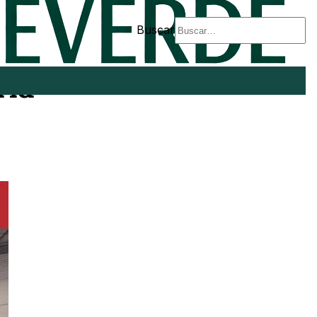
Buscar
rid