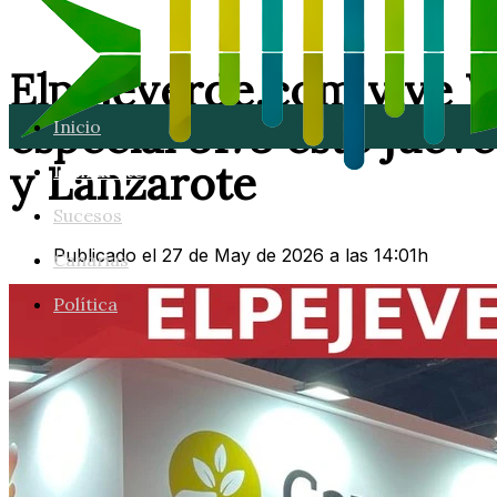
Elpejeverde.com vive 
especial 3178 este juev
Inicio
y Lanzarote
Lanzarote
Sucesos
Publicado el 27 de May de 2026 a las 14:01h
Canarias
Política