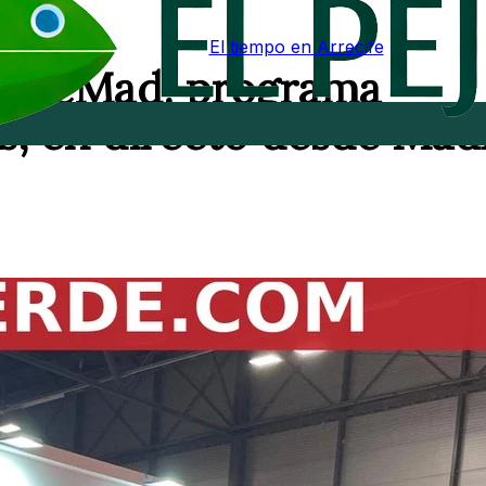
El tiempo en Arrecife
WineMad: programa
es, en directo desde Mad