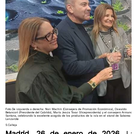
Foto.De izquierda a derecha: Nori Machín (Consejera de Promoción Económica), Oswaldo
Betancort (Presidente del Cabildo), María Jesús Tovar (Vicepresidenta) y el consejero Armando
Santana, celebrando la excelente acogida de los productos de la isla en el stand de Saborea
Lanzarote
S.Calleja
Madrid, 26 de enero de 2026.
L