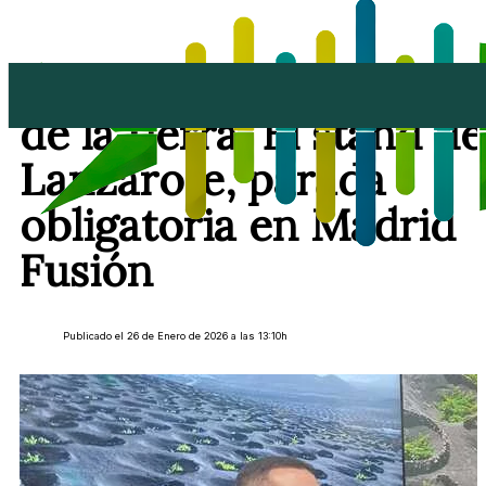
Vinos de lava y joyas
de la tierra: El stand de
Lanzarote, parada
obligatoria en Madrid
Fusión
Publicado el 26 de Enero de 2026 a las 13:10h