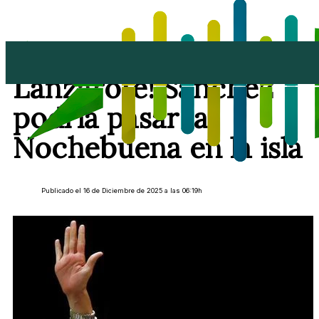
¡Begoña y Pedro, a
Lanzarote! Sánchez
podría pasar la
Nochebuena en la isla
Publicado el 16 de Diciembre de 2025 a las 06:19h