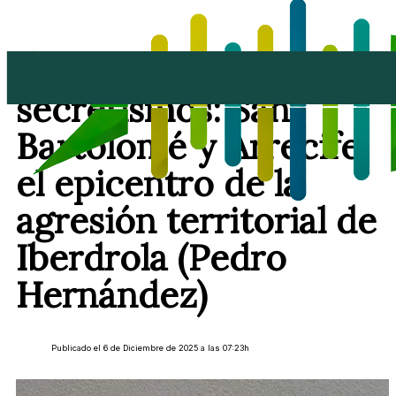
Basta de cifras y
secretismos: San
Bartolomé y Arrecife,
el epicentro de la
agresión territorial de
Iberdrola (Pedro
Hernández)
Publicado el 6 de Diciembre de 2025 a las 07:23h