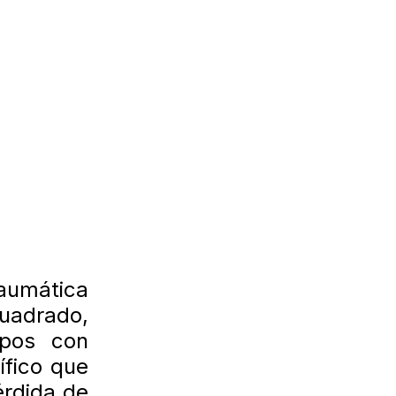
raumática
Cuadrado,
upos con
ífico que
érdida de