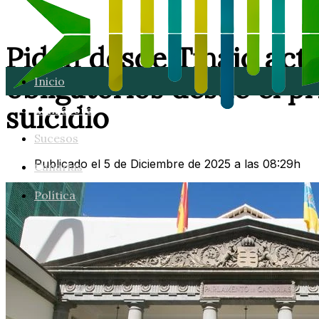
Piden desde Tinajo acti
obligatorios desde el 
Inicio
suicidio
Lanzarote
Sucesos
Publicado el 5 de Diciembre de 2025 a las 08:29h
Canarias
Política