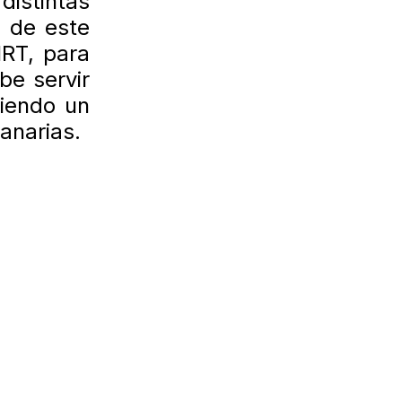
distintas
a de este
MRT, para
be servir
iendo un
anarias.