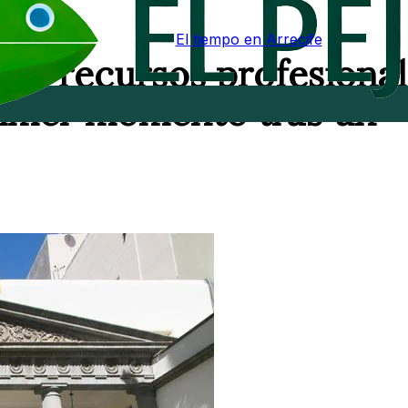
El tiempo en Arrecife
var recursos profesiona
primer momento tras un