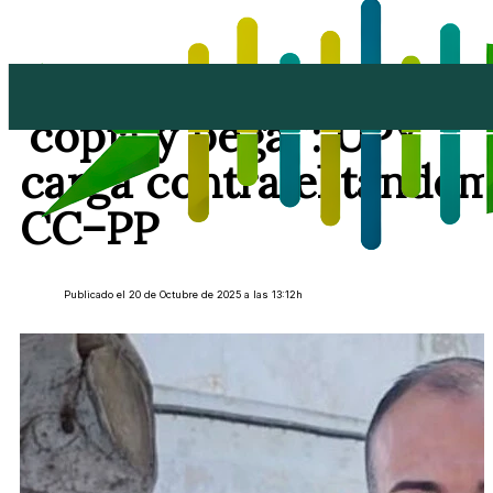
“Notas de prensa en
‘copia y pega’”: UPY
carga contra el tánde
CC–PP
Publicado el 20 de Octubre de 2025 a las 13:12h