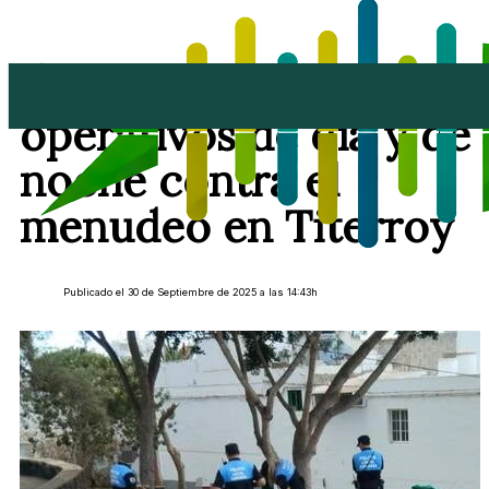
Policía Local:
operativos de día y de
noche contra el
menudeo en Titerroy
Publicado el 30 de Septiembre de 2025 a las 14:43h