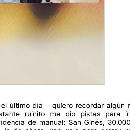
el último día— quiero recordar algún
stante ruinito me dio pistas para
idencia de manual: San Ginés, 30.000