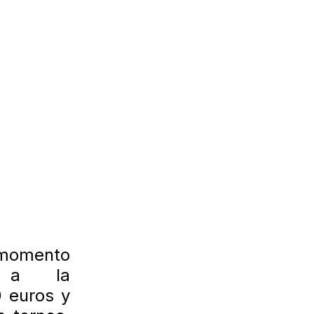
 momento
 ir a la
 euros y