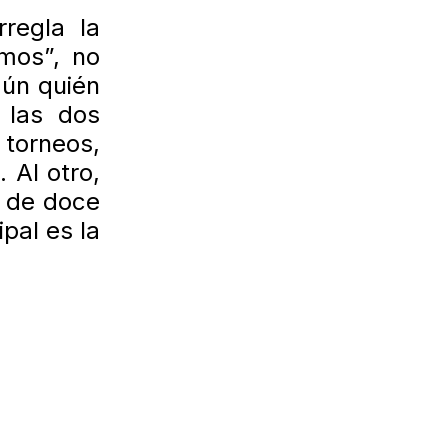
rregla la
mos”, no
gún quién
 las dos
 torneos,
 Al otro,
o de doce
pal es la