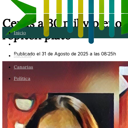
Cenas a 30 mil y pleno
repiten plato
Inicio
Lanzarote
Publicado el 31 de Agosto de 2025 a las 08:25h
Sucesos
Canarias
Política