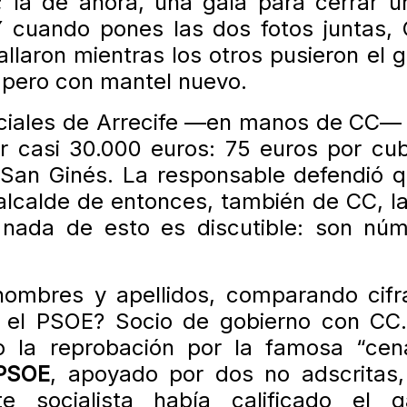
la de ahora, una gala para cerrar un
Y cuando pones las dos fotos juntas,
laron mientras los otros pusieron el gr
e, pero con mantel nuevo.
Sociales de Arrecife —en manos de CC—
casi 30.000 euros: 75 euros por cubi
de San Ginés. La responsable defendió 
l alcalde de entonces, también de CC, l
 nada de esto es discutible: son núm
 nombres y apellidos, comparando cif
Y el PSOE? Socio de gobierno con CC
no la reprobación por la famosa “cen
PSOE
, apoyado por dos no adscritas
te socialista había calificado el 