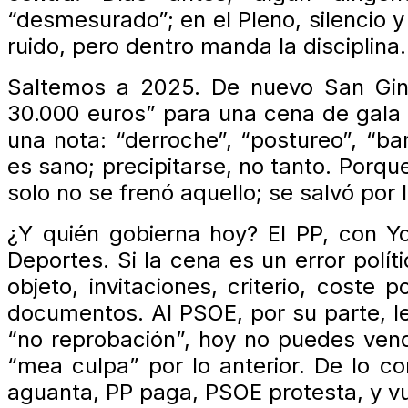
“desmesurado”; en el Pleno, silencio y
ruido, pero dentro manda la disciplina.
Saltemos a 2025. De nuevo San Gin
30.000 euros” para una cena de gala 
una nota: “derroche”, “postureo”, “ba
es sano; precipitarse, no tanto. Porq
solo no se frenó aquello; se salvó por 
¿Y quién gobierna hoy? El PP, con Yo
Deportes. Si la cena es un error polít
objeto, invitaciones, criterio, coste 
documentos. Al PSOE, por su parte, l
“no reprobación”, hoy no puedes ven
“mea culpa” por lo anterior. De lo c
aguanta, PP paga, PSOE protesta, y v