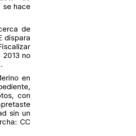
a se hace
cerca de
E dispara
iscalizar
n 2013 no
.
Merino en
pediente,
otos, con
apretaste
ad sin un
orcha: CC