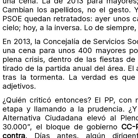
una cena. La de 2013 para mayores; 
Cambian los apellidos, no el gesto. 
PSOE quedan retratados: ayer unos cal
cielo; hoy, a la inversa. Lo de siempr
En 2013, la Concejalía de Servicios 
una cena para unos 400 mayores por 
plena crisis, dentro de las fiestas 
tirado de la partida anual del área. E
tras la tormenta. La verdad es que
adjetivos.
¿Quién criticó entonces? El PP, con
etapa y llamando a la prudencia. ¿
Alternativa Ciudadana elevó al Ple
30.000”, el bloque de gobierno
CC-
contra
. Días antes, algún dirigen