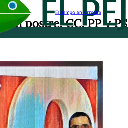
El tiempo en Arrecife
s con postre: CC, PP y P