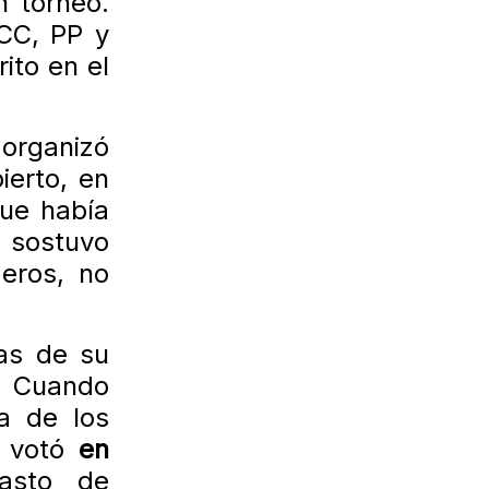
 torneo.
 CC, PP y
ito en el
 organizó
erto, en
que había
a sostuvo
eros, no
ras de su
. Cuando
a de los
, votó
en
gasto de