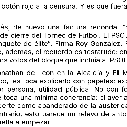
 botón rojo a la censura. Y es que fuer
és, de nuevo una factura redonda: “
de cierre del Torneo de Fútbol. El PSO
nquete de élite”. Firma Roy González. F
ue, además, el recuerdo es testarudo: e
los votos del bloque que incluía al PSOE
nathan de León en la Alcaldía y Eli 
ico, les toca explicarlo con papeles: ex
por persona, utilidad pública. No con f
e toca una mínima coherencia: si ayer 
derte como abanderado de la austerid
ontrario, esto parece un relevo de ant
uelta a empezar.