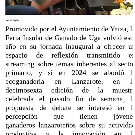
Pejeverde
Promovido por el Ayuntamiento de Yaiza, l
Feria Insular de Ganado de Uga volvió est
año en su jornada inaugural a
ofrecer
u
espacio de reflexión
transmitido e
streaming
sobre temas inherentes al secto
primario, y si en 2024 se abordó l
ecoganadería en Lanzarote, en l
decimosexta edición de la muestr
celebrada el pasado fin de semana, l
propuesta de debate
se interesó
en l
percepción que tienen jóvene
ganaderos
lanzaroteños
sobre su
activida
productiva
y la innovación en l