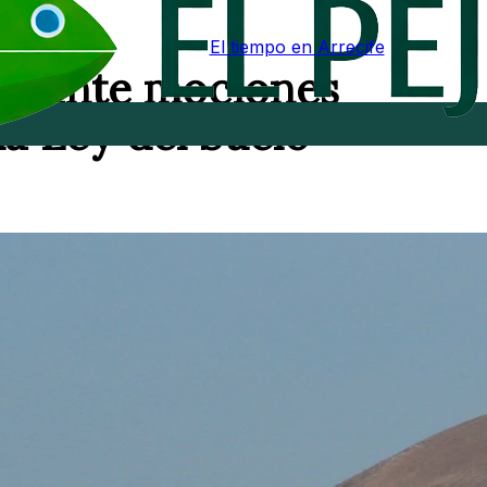
El tiempo en Arrecife
ediante mociones
la Ley del Suelo