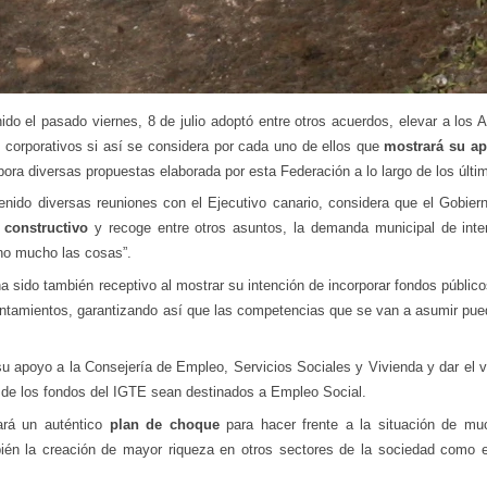
o el pasado viernes, 8 de julio adoptó entre otros acuerdos, elevar a los 
 corporativos si así se considera por cada uno de ellos que
mostrará su ap
orpora diversas propuestas elaborada por esta Federación a lo largo de los últ
do diversas reuniones con el Ejecutivo canario, considera que el Gobiern
e
constructivo
y recoge entre otros asuntos, la demanda municipal de inte
ano mucho las cosas”.
a sido también receptivo al mostrar su intención de incorporar fondos públic
yuntamientos, garantizando así que las competencias que se van a asumir pued
 apoyo a la Consejería de Empleo, Servicios Sociales y Vivienda y dar el vi
 de los fondos del IGTE sean destinados a Empleo Social.
ará un auténtico
plan de choque
para hacer frente a la situación de muc
bién la creación de mayor riqueza en otros sectores de la sociedad como 