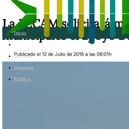
La FECAM solicitará m
municipales el apoyo a 
Inicio
Lanzarote
Publicado el 12 de Julio de 2016 a las 06:01h
Sucesos
Canarias
Política