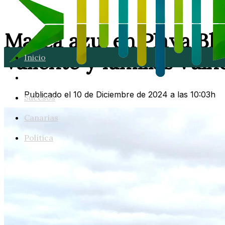
Marea azul en Playa Bl
Valiente y familias vuln
Inicio
Lanzarote
Publicado el 10 de Diciembre de 2024 a las 10:03h
Sucesos
Canarias
Política