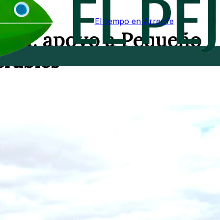
El tiempo en Arrecife
anca: apoyo a Pequeño
erables