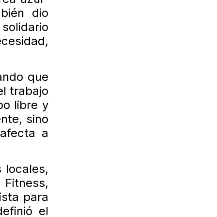
bién dio
solidario
cesidad,
yando que
l trabajo
o libre y
nte, sino
afecta a
 locales,
Fitness,
ista para
efinió el