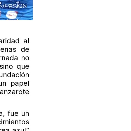
aridad al
cenas de
ornada no
 sino que
Fundación
un papel
Lanzarote
a, fue un
cimientos
rea azul”