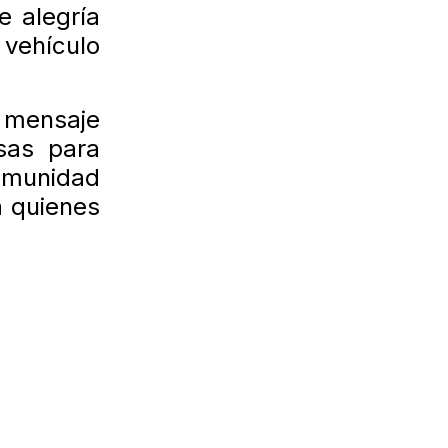
e alegría
 vehículo
n mensaje
sas para
omunidad
a quienes