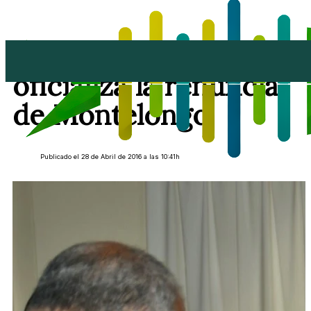
El pleno de Arrecife
oficializa la renuncia
de Montelongo
Publicado el 28 de Abril de 2016 a las 10:41h