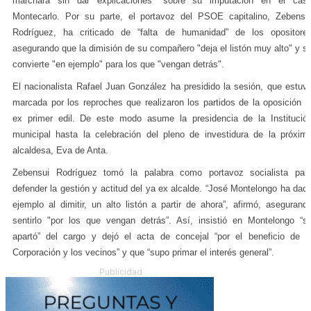
marchara sin dar explicaciones" sobre su imputación en el cas
Montecarlo. Por su parte, el portavoz del PSOE capitalino, Zebensu
Rodríguez, ha criticado de “falta de humanidad” de los opositore
asegurando que la dimisión de su compañero "deja el listón muy alto" y s
convierte "en ejemplo" para los que "vengan detrás".
El nacionalista Rafael Juan González ha presidido la sesión, que estuv
marcada por los reproches que realizaron los partidos de la oposición a
ex primer edil. De este modo asume la presidencia de la Institució
municipal hasta la celebración del pleno de investidura de la próxim
alcaldesa, Eva de Anta.
Zebensui Rodríguez tomó la palabra como portavoz socialista par
defender la gestión y actitud del ya ex alcalde. “José Montelongo ha dad
ejemplo al dimitir, un alto listón a partir de ahora”, afirmó, asegurand
sentirlo "por los que vengan detrás”. Así, insistió en Montelongo “s
apartó” del cargo y dejó el acta de concejal “por el beneficio de l
Corporación y los vecinos” y que “supo primar el interés general”.
Publicidad