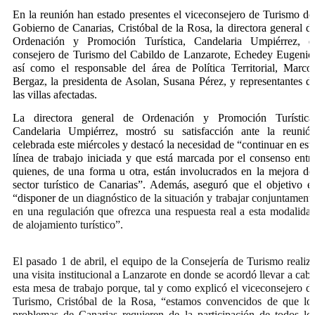
En la reunión han estado presentes el viceconsejero de Turismo del
Gobierno de Canarias, Cristóbal de la Rosa, la directora general de
Ordenación y Promoción Turística, Candelaria Umpiérrez, el
consejero de Turismo del Cabildo de Lanzarote, Echedey Eugenio,
así como el responsable del área de Política Territorial, Marcos
Bergaz, la presidenta de Asolan, Susana Pérez, y representantes de
las villas afectadas.
La directora general de Ordenación y Promoción Turística,
Candelaria Umpiérrez, mostró su satisfacción ante la reunión
celebrada este miércoles y destacó la necesidad de “continuar en esta
línea de trabajo iniciada y que está marcada por el consenso entre
quienes, de una forma u otra, están involucrados en la mejora del
sector turístico de Canarias”. Además, aseguró que el objetivo es
“disponer de
 un diagnóstico de la situación y trabajar conjuntamente
en una regulación que ofrezca una respuesta real a esta modalidad
de alojamiento turístico”.
El pasado 1 de abril, el equipo de la Consejería de Turismo realizó
una visita institucional a Lanzarote en donde se acordó llevar a cabo
esta mesa de trabajo porque, tal y como explicó el viceconsejero de
Turismo, Cristóbal de la Rosa, “estamos convencidos de que los
problemas de Canarias requieren de la participación de todos los