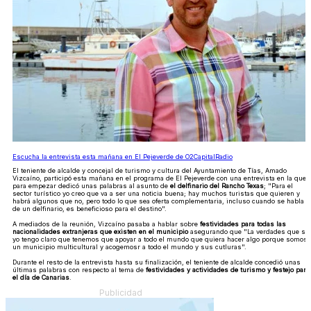
Escucha la entrevista esta mañana en El Pejeverde de O2CapitalRadio
El teniente de alcalde y concejal de turismo y cultura del Ayuntamiento de Tías, Amado
Vizcaíno, participó esta mañana en el programa de El Pejeverde con una entrevista en la que
para empezar dedicó unas palabras al asunto de
el delfinario del Rancho Texas
; "Para el
sector turístico yo creo que va a ser una noticia buena; hay muchos turistas que quieren y
habrá algunos que no, pero todo lo que sea oferta complementaria, incluso cuando se habla
de un delfinario, es beneficioso para el destino".
A mediados de la reunión, Vizcaíno pasaba a hablar sobre
festividades para todas las
nacionalidades extranjeras que existen en el municipio
asegurando que "La verdades que sí;
yo tengo claro que tenemos que apoyar a todo el mundo que quiera hacer algo porque somos
un municipio multicultural y acogemosr a todo el mundo y sus cutluras".
Durante el resto de la entrevista hasta su finalización, el teniente de alcalde concedió unas
últimas palabras con respecto al tema de
festividades y actividades de turismo y festejo para
el día de Canarias
.
Publicidad