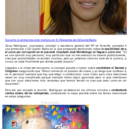
Escucha la entrevista esta mañana en El Pejeverde de O2CapitalRadio
Saray Rodríguez, cconsejera, concejal y secretaria general del PP en Arrecife, concedió ho
una entrevista a O2 Capital Radio en la que empezaba declarando sobre
la posibilidad de qu
el juicio por corrupción en el que está imputado José Montelongo no llegue a juicio oral
; "Est
es una opinión muy personal, muy particular que no me aventuro ha hacerlo públicamente; y
creo que posibilidades no existen muchas, pero ya sabemos cómo es esto de la justicia, qu
nunca se sabe finalmente por donde puede respirar".
Llegados a la mitad del encuentro, la concejal pasaba a hablar sobre
candidatos al Senado y e
Congreso
asegurando que "Ahora comienza el proceso de nuevo y yo tengo que confesar qu
en lo personal siempre que hay que elegir o confeccionar unas listas para unas elecciones 
veces es muy complicado porque siempre habrá algún agraviado pero si que intentaremo
que con unas elecciones más recientes que hemos tenido no creo que sean como en otra
ocasiones".
Para dar por zanjada la reunión, Rodríguez se dedicó en los últimos minutos a
contestando 
ciertas dudas de los radioyentes
, contestando lo mejor posible sobre los temas mencionado
en estas preguntas.
Publicidad