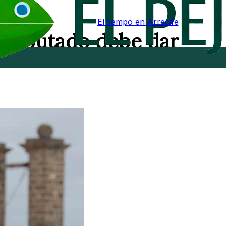
El tiempo en Arrecife
e imputado debe dar