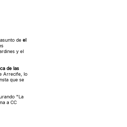
l asunto de
el
es
rdines y el
ca de las
 Arrecife, lo
nsta que se
gurando "La
ema a CC