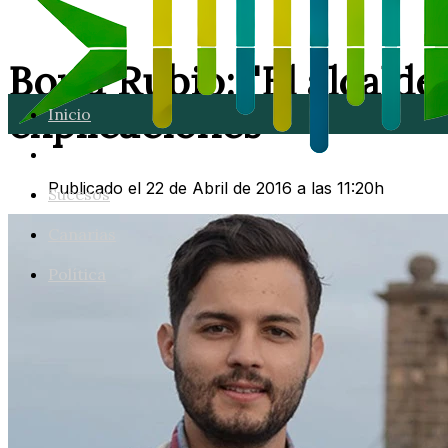
Borja Rubio: "El alcald
explicaciones"
Inicio
Lanzarote
Publicado el 22 de Abril de 2016 a las 11:20h
Sucesos
Canarias
Política