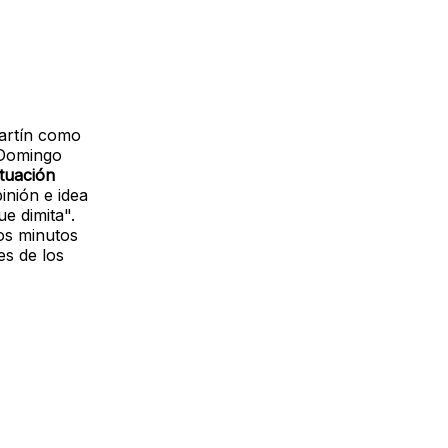
Martín como
 Domingo
ituación
inión e idea
e dimita".
os minutos
es de los