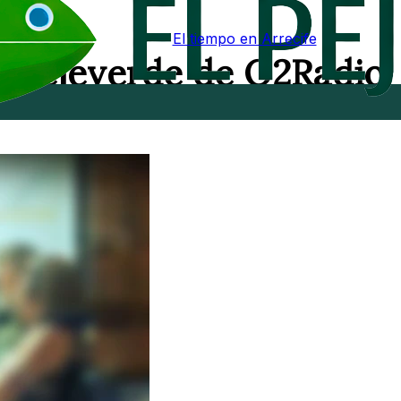
El tiempo en Arrecife
El Pejeverde de O2Radio