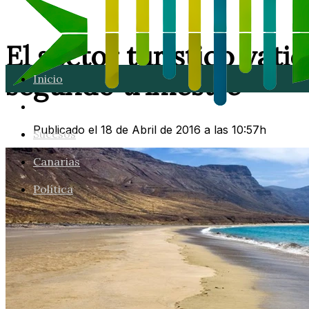
El sector turístico vati
segundo trimestre
Inicio
Lanzarote
Publicado el 18 de Abril de 2016 a las 10:57h
Sucesos
Canarias
Política