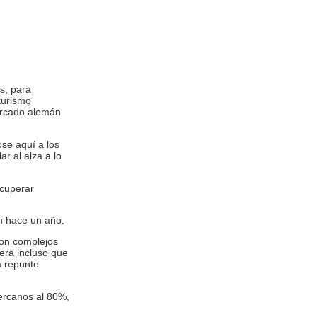
os, para
turismo
ercado alemán
se aquí a los
r al alza a lo
ecuperar
n hace un año.
con complejos
pera incluso que
a repunte
ercanos al 80%,