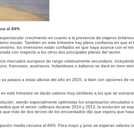
na al 84%
n espectacular crecimiento en cuanto a la presencia de viajeros británic
rismo insular. También en este trimestre hay plena confianza en que el 
Asimismo, los inversores están confiados en que haya avance con el m
da con respecto a los otros dos principales pilares del sector.
os mercados europeos de rango relativamente secundario, incluyéndo
os, franceses, austriacos, holandeses o italianos se dará en tono simila
 ya pasara a estas alturas del año en 2015, si bien con opciones de r
 en este trimestre se darán valores muy similares a los que se sumara
olución, siendo especialmente optimistas los empresarios vinculados 
medios que el sector calibrara durante 2014 y 2013, la evolución se es
s que más de dos tercios de los encuestados dijo que espera que hay
pación media cercana al 84%. Para mayo y junio se esperan valores c