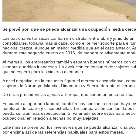
Se prevé por que se pueda alcanzar una ocupación media cerca
Las patronales turísticas confían en disfrutar entre abril y junio de u
consolidarse, todavía más si cabe, como el primer soporte para el tu
nacional crezca, aunque en menor medida que en el caso anterior. 
durante este segundo cuarto de 2016, de manera relativamente modera
Al margen, los empresarios también esperan buenos números con otr
siempre queridos irlandeses. La evolución en conjunto de viajeros suiz
que se espera para los viajeros alemanes.
A nivel negativo, en la encuesta figura el mercado escandinavo, como
viajeros de Noruega, Islandia, Dinamarca y Suecia durante el verano.
De otras procedencias ajenas a Europa, que tienen un peso residual,
En cuanto al apartado laboral, también hay confianza en que haya ev
hoteleros de cuatro y cinco estrellas. En comparación con los datos 
pueda ser aún más espectacular. Sirva añadir sobre estos parámetro
ocupacional en relación a fechas no muy alejadas.
Este mes se prevé por los inversores que se pueda alcanzar una ocu
por encima así de las referencias habituales para estos meses.