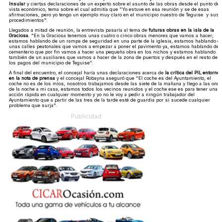
Insular
y ciertas declaraciones de un experto sobre el asunto de las obras desde el punto de
vista económico, tema sobre el cual admitía que "Yo estuve en esa reunión y se de esas
afirmaciones, pero yo tengo un ejemplo muy claro en el municipio nuestro de Teguise y sus
procedimientos".
Llegados a mitad de reunión, la entrevista pasaría al tema de
futuras obras en la isla de la
Graciosa
. "En la Graciosa tenemos unas cuatro o cinco obras menores que vamos a hacer;
estamos hablando de un rampa de seguridad en una parte de la iglesia, estamos hablando d
unas calles peatonales que vamos a empezar a poner el pavimento ya, estamos hablando del
cementerio que por fin vamos a hacer una pequeña obra en los nichos y estamos hablando
también de un auxiliares que vamos a hacer de la zona de puertos y después en el resto de
los pagos del municipio de Teguise".
A final del encuentro, el concejal haría unas declaraciones acerca de
la crítica del PIL entorno
en la nota de prensa
y el concejal Robayna aseguró que "El coche es del Ayuntamiento, el
coche no es de los míos, nosotros trabajamos desde las siete de la mañana y llego a las once
de la noche a mi casa, estamos todos los vecinos reunidos y el coche ese es para tener una
acción rápida en cualquier momento y yo no le voy a pedir a ningún trabajador del
Ayuntamiento que a partir de las tres de la tarde esté de guardia por si sucede cualquier
problema que surja".
Publicidad