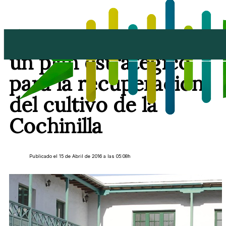
El Cabildo desarrollará
un plan estratégico
para la recuperación
del cultivo de la
Cochinilla
Publicado el 15 de Abril de 2016 a las 05:08h