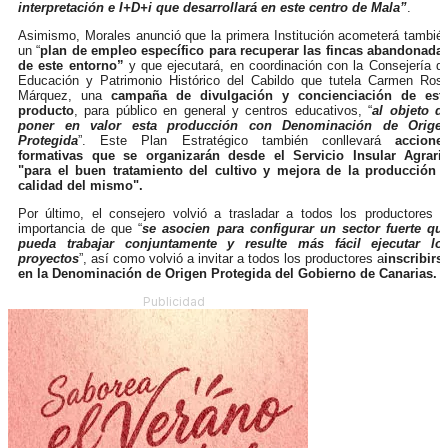
interpretación e I+D+i que desarrollará en este centro de Mala”
.
Asimismo, Morales anunció que la primera Institución acometerá tambié
un “
plan de empleo específico para recuperar las fincas abandonada
de este entorno”
y que ejecutará, en coordinación con la Consejería d
Educación y Patrimonio Histórico del Cabildo que tutela Carmen Ros
Márquez, una
campaña de divulgación y concienciación de est
producto
, para público en general y centros educativos, “
al objeto d
poner en valor esta producción con Denominación de Orige
Protegida
”. Este Plan Estratégico también conllevará
accione
formativas que se organizarán desde el Servicio Insular Agrari
"para el buen tratamiento del cultivo y mejora de la producción 
calidad del mismo".
Por último, el consejero volvió a trasladar a todos los productores l
importancia de que “
se asocien para configurar un sector fuerte qu
pueda trabajar conjuntamente y resulte más fácil ejecutar lo
proyectos
”, así como volvió a invitar a todos los productores a
inscribirs
en la Denominación de Origen Protegida del Gobierno de Canarias.
Publicidad