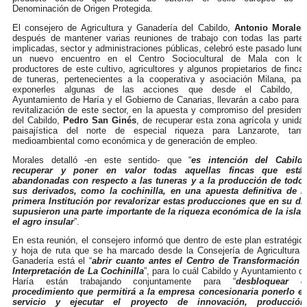
Denominación de Origen Protegida.
El consejero de Agricultura y Ganadería del Cabildo,
Antonio Morales
después de mantener varias reuniones de trabajo con todas las parte
implicadas, sector y administraciones públicas, celebró este pasado lune
un nuevo encuentro en el Centro Sociocultural de Mala con lo
productores de este cultivo, agricultores y algunos propietarios de finca
de tuneras, pertenecientes a la cooperativa y asociación Milana, par
exponerles algunas de las acciones que desde el Cabildo, e
Ayuntamiento de Haría y el Gobierno de Canarias, llevarán a cabo para l
revitalización de este sector, en la apuesta y compromiso del president
del Cabildo,
Pedro San Ginés
, de recuperar esta zona agrícola y unida
paisajística del norte de especial riqueza para Lanzarote, tant
medioambiental como económica y de generación de empleo.
Morales detalló -en este sentido- que “
es intención del Cabild
recuperar y poner en valor todas aquellas fincas que está
abandonadas con respecto a las tuneras y a la producción de todo
sus derivados, como la cochinilla, en una apuesta definitiva de l
primera Institución por revalorizar estas producciones que en su dí
supusieron una parte importante de la riqueza económica de la isla 
el agro insular
”.
En esta reunión, el consejero informó que dentro de este plan estratégic
y hoja de ruta que se ha marcado desde la Consejería de Agricultura 
Ganadería está el “
abrir cuanto antes el Centro de Transformación 
Interpretación de La Cochinilla
”, para lo cuál Cabildo y Ayuntamiento d
Haría están trabajando conjuntamente para “
desbloquear e
procedimiento que permitirá a la empresa concesionaria ponerlo e
servicio y ejecutar el proyecto de innovación, producción