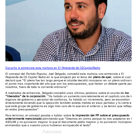
Escucha la entrevista esta mañana en El Pejeverde de O2CapitalRadio
El concejal del Partido Popular, Joel Delgado, concedió esta mañana una entrevista a El
Pejeverde de O2 Capital Radio en la que empezó por el tema del
pleno de ayer
, sobre el cual
declaró que "El pleno fue tan largo porque el alcalde decidió incorporar en un pleno ordinario
el punto más importante del año que son los presupuestos, que tienen un debate aparte para
nosotros, fuera de toda la corriente ordinaria".
A mediados de entrevista, Delgado concedió unas últimas palabras sobre el asunto de
los
"liberados" de la corporación
: "Ha habido un aumento concretamente en el capítulo uno de lo
órganos de gobierno y personal de confianza, ha habido un incremento, pero se escondían
directamente diciendo que la oposición también estaba metida en esas partidas y lo cierto es
que este grupo de gobierno es algo más caro de lo que era el anterior y se tenían que reflejar
en estos presupuestos".
Para terminar, el concejal pasaba a hablar sobre
la impresión del PP sobre el presupuesto
anteriormente mencionado
admitiendo que "Votamos en contra porque no nos aceptaron en la
ASOLAN y no quisieron mejorar lo que el documento podía mejorar y no quisieron incorporar
enmiendas que a nuestro juicio hubieran enriquecido el texto".
Publicidad