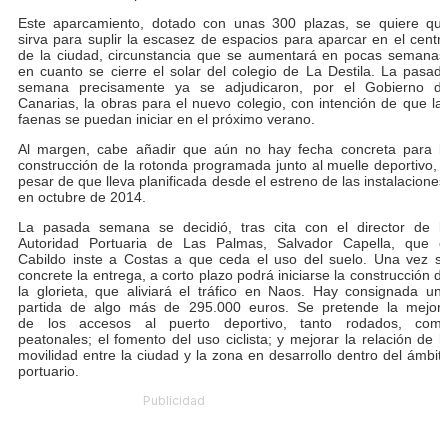
Este aparcamiento, dotado con unas 300 plazas, se quiere qu
sirva para suplir la escasez de espacios para aparcar en el centr
de la ciudad, circunstancia que se aumentará en pocas semanas
en cuanto se cierre el solar del colegio de La Destila. La pasad
semana precisamente ya se adjudicaron, por el Gobierno d
Canarias, la obras para el nuevo colegio, con intención de que la
faenas se puedan iniciar en el próximo verano.
Al margen, cabe añadir que aún no hay fecha concreta para l
construcción de la rotonda programada junto al muelle deportivo, 
pesar de que lleva planificada desde el estreno de las instalaciones
en octubre de 2014.
La pasada semana se decidió, tras cita con el director de l
Autoridad Portuaria de Las Palmas, Salvador Capella, que e
Cabildo inste a Costas a que ceda el uso del suelo. Una vez s
concrete la entrega, a corto plazo podrá iniciarse la construcción d
la glorieta, que aliviará el tráfico en Naos. Hay consignada un
partida de algo más de 295.000 euros. Se pretende la mejor
de los accesos al puerto deportivo, tanto rodados, com
peatonales; el fomento del uso ciclista; y mejorar la relación de l
movilidad entre la ciudad y la zona en desarrollo dentro del ámbit
portuario.
Publicidad