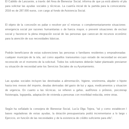
El Cabildo de Lanzarote, a través del Área de Bienestar Social, informa de que ya está abierto el plaz
para solicitar las ayudas sociales y técnicas. La cuantía inicial de la partida para la convocatoria d
2016 es de 287.000 euros, con cargo al fondo de Asistencia Social.
El objeto de la concesión es paliar o resolver por sí mismas o complementariamente situaciones d
emergencia social por razones humanitarias o de fuerza mayor, o prevenir situaciones de exclusió
social y favorecer la plena integración social de las personas que carezcan de recursos económico
para la atención de sus necesidades básicas.
Podrán beneficiarse de estas subvenciones las personas o familiares residentes y empradronadas e
cualquier municipio de la isla, así como aquellos transeuntes cuyo estado de necesidad se encuentr
reconocido en el momento de la solicitud. Todos los solicitantes deberán haber planteado previament
su situación de necesidad ante los Servicios Sociales de su Ayuntamiento.
Las ayudas sociales incluyen las destinadas a alimentación, higiene, vestimenta, alquiler o hipotec
hasta tres meses del importe, deudas derivadas del gasto de luz y agua, medicamentos y situacione
de urgencia. En cuanto a las técnicas, se refieren a gafas, audífonos o prótesis, psicoterapia
fisioterapia, logopedia, adaptación de vivienda a personas con movilidad reducida, entre otras.
Según ha señalado la consejera de Bienestar Social, Lucía Olga Tejera, “tal y como establecen la
bases reguladoras de estas ayudas, la dotación presupuestaria podrá incrementarse a lo largo de
Ejercicio, en función de las necesidades y de la existencia de crédito suficiente para ello”.