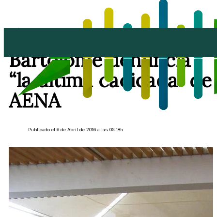
El PSOE de San
Bartolome denuncia
“la última cacicada” de
AENA
Publicado el 6 de Abril de 2016 a las 05:18h