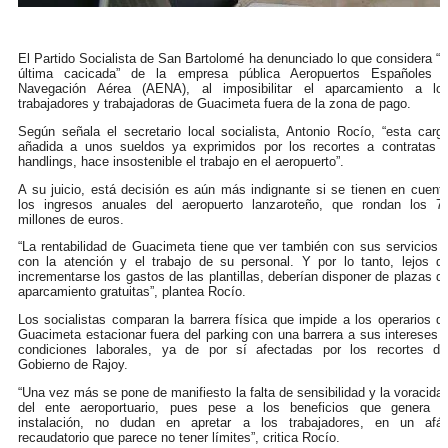
El Partido Socialista de San Bartolomé ha denunciado lo que considera “l
última cacicada” de la empresa pública Aeropuertos Españoles 
Navegación Aérea (AENA), al imposibilitar el aparcamiento a lo
trabajadores y trabajadoras de Guacimeta fuera de la zona de pago.
Según señala el secretario local socialista, Antonio Rocío, “esta carg
añadida a unos sueldos ya exprimidos por los recortes a contratas 
handlings, hace insostenible el trabajo en el aeropuerto”.
A su juicio, está decisión es aún más indignante si se tienen en cuent
los ingresos anuales del aeropuerto lanzaroteño, que rondan los 7
millones de euros.
“La rentabilidad de Guacimeta tiene que ver también con sus servicios 
con la atención y el trabajo de su personal. Y por lo tanto, lejos d
incrementarse los gastos de las plantillas, deberían disponer de plazas d
aparcamiento gratuitas”, plantea Rocío.
Los socialistas comparan la barrera física que impide a los operarios d
Guacimeta estacionar fuera del parking con una barrera a sus intereses 
condiciones laborales, ya de por sí afectadas por los recortes de
Gobierno de Rajoy.
“Una vez más se pone de manifiesto la falta de sensibilidad y la voracida
del ente aeroportuario, pues pese a los beneficios que genera l
instalación, no dudan en apretar a los trabajadores, en un afá
recaudatorio que parece no tener límites”, critica Rocío.