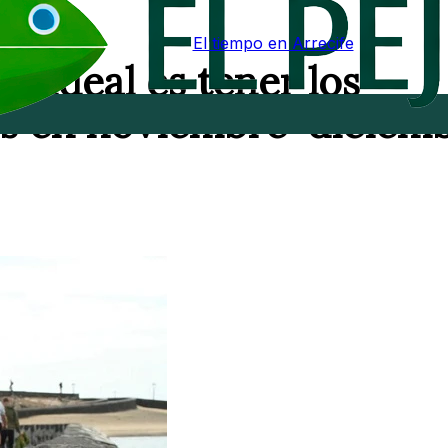
El tiempo en Arrecife
o ideal es tener los
s en noviembre-diciem