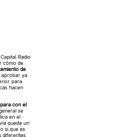
Capital Radio
or cómo de
tamiento de
a aprobar ya
erior para
icas hacen
 para con el
general se
ica en el
avía queda un
o si que es
 diferentes