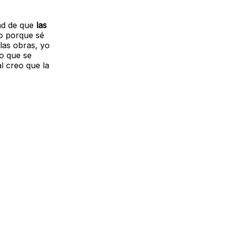
dad de que
las
to porque sé
las obras, yo
do que se
l creo que la