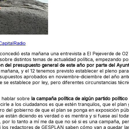
CapitalRadio
 concedió esta mañana una entrevista a El Pejeverde de O2 
 sobre distintos temas de actualidad política, empezando p
ón del presupuesto general de este año por parte del Ayun
la mañana, y el 12 tenemos previsto establecer el pleno par
presupuestos aprobados en noviembre-diciembre del año ant
se establece por ley, pero diferentes circunstancias técn
 a hablar sobre
la campaña política de algún partido político
rle a los ciudadanos es que estén tranquilos, que el plan 
o del gobierno de que el plan se ponga en exposición públ
e están diciendo es verdad o es mentira y si fuese así tod
, por lo tanto a mí me da que no sé si es una campaña, per
i los redactores de GESPLAN saben cómo van a quedar las