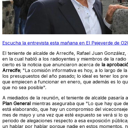
Escucha la entrevista esta mañana en El Pejeverde de O2
El teniente de alcalde de Arrecife, Rafael Juan González,
en la cual habló a los radioyentes y miembros de la radio
cierto es la noticia que anunciaron acerca de
la aprobaci
Arrecife
; "La comisión informativa es hoy, a lo largo de 
los presupuestos del año pasado; lo ideal es tener los 
que empiecen a funcionar en enero, que además es lo que 
que no sea posible".
A miediados de la reunión, el teniente de alcalde pasaría
Plan General
mientras aseguraba que "Lo que hay que deci
está elaborando, que hay un compromiso del viceconsejer
mes de mayo y una vez que esté expuesto se verá si lo qu
periodo de alegaciones respecto a esa exposición pública
un hablar por hablar porque nadie en estos momentos, n