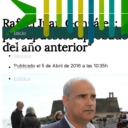
Rafael Juan González: "L
presupuestos aprobado
Inicio
del año anterior"
Lanzarote
Sucesos
Publicado el 5 de Abril de 2016 a las 10:35h
Canarias
Política