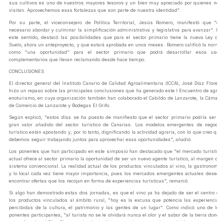
sus cultivos es uno de nuestros mayores tesoros y un bien muy apreciado por quienes no
visitan. Aprovechemos esas fortalezas que son parte de nuestra identidad".
Por su parte, el viceconsejero de Política Territorial, Jesús Romero, manifestó que "e
necesario abordar y culminar la simplificación administrativa y legislativa para avanzar". E
este sentido, destacó las posibilidades que para el sector primario tiene la nueva Ley de
Suelo, ahora un anteproyecto, y que estará aprobada en unos meses. Romero calificó la norm
como "una oportunidad" para el sector primario que podrá desarrollar esos uso
complementarios que llevan reclamando desde hace tiempo.
CONCLUSIONES
El director general del Instituto Canario de Calidad Agroalimentaria (ICCA), José Díaz Flores
hizo un repaso sobre las principales conclusiones que ha generado este I Encuentro de agro
enoturismo, en cuya organización también han colaborado el Cabildo de Lanzarote, la Cámar
de Comercio de Lanzarote y Bodegas El Grifo.
Según explicó, "estos días se ha puesto de manifiesto que el sector primario podría ser e
gran valor añadido del sector turístico de Canarias. Los modelos emergentes de negoci
turístico están apostando y, por lo tanto, dignificando la actividad agraria, con lo que creo qu
debemos seguir trabajando juntos para aprovechar esas oportunidades", añadió.
Los ponentes que han participado en este simposio han destacado que "el mercado turístic
actual ofrece al sector primario la oportunidad de ser un nuevo agente turístico, al margen de
sistema convencional. La realidad actual de los productos vinculados al vino, la gastronomí
y lo local cada vez tiene mayor importancia, pues los mercados emergentes actuales desea
encontrar ofertas que los recojan en forma de experiencias turísticas", remarcó.
Si algo han demostrado estas dos jornadas, es que el vino ya ha dejado de ser el centro d
los productos vinculados al ámbito rural, "hoy es la excusa que potencia las experiencia
percibidas de la cultura, el patrimonio y las gentes de un lugar". Como indicó uno de lo
ponentes participantes, "al turista no se le olvidará nunca el olor y el sabor de la tierra dond