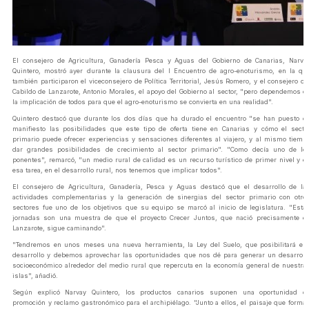
El consejero de Agricultura, Ganadería Pesca y Aguas del Gobierno de Canarias, Narva
Quintero, mostró ayer durante la clausura del I Encuentro de agro-enoturismo, en la qu
también participaron el viceconsejero de Política Territorial, Jesús Romero, y el consejero de
Cabildo de Lanzarote, Antonio Morales, el apoyo del Gobierno al sector, "pero dependemos d
la implicación de todos para que el agro-enoturismo se convierta en una realidad".
Quintero destacó que durante los dos días que ha durado el encuentro "se han puesto d
manifiesto las posibilidades que este tipo de oferta tiene en Canarias y cómo el secto
primario puede ofrecer experiencias y sensaciones diferentes al viajero, y al mismo tiemp
dar grandes posibilidades de crecimiento al sector primario". "Como decía uno de lo
ponentes", remarcó, "un medio rural de calidad es un recurso turístico de primer nivel y e
esa tarea, en el desarrollo rural, nos tenemos que implicar todos".
El consejero de Agricultura, Ganadería, Pesca y Aguas destacó que el desarrollo de la
actividades complementarias y la generación de sinergias del sector primario con otro
sectores fue uno de los objetivos que su equipo se marcó al inicio de legislatura. "Esta
jornadas son una muestra de que el proyecto Crecer Juntos, que nació precisamente e
Lanzarote, sigue caminando".
"Tendremos en unos meses una nueva herramienta, la Ley del Suelo, que posibilitará es
desarrollo y debemos aprovechar las oportunidades que nos dé para generar un desarroll
socioeconómico alrededor del medio rural que repercuta en la economía general de nuestra
islas", añadió.
Según explicó Narvay Quintero, los productos canarios suponen una oportunidad d
promoción y reclamo gastronómico para el archipiélago. "Junto a ellos, el paisaje que forma