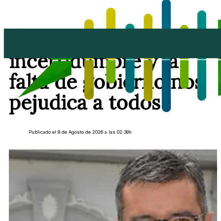
Marci Acuña: "La
incertidumbre y la
falta de gobierno nos
pejudica a todos"
Publicado el 8 de Agosto de 2026 a las 02:38h