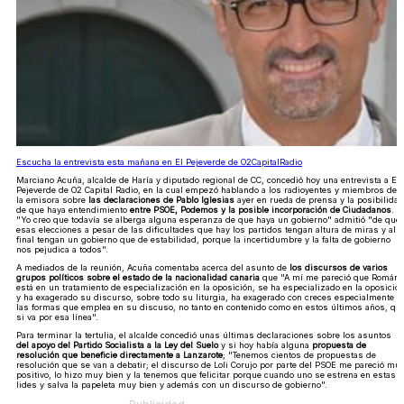
Escucha la entrevista esta mañana en El Pejeverde de O2CapitalRadio
Marciano Acuña, alcalde de Haría y diputado regional de CC, concedió hoy una entrevista a El
Pejeverde de O2 Capital Radio, en la cual empezó hablando a los radioyentes y miembros de
la emisora sobre
las declaraciones de Pablo Iglesias
ayer en rueda de prensa y la posibilidad
de que haya entendimiento
entre PSOE, Podemos y la posible incorporación de Ciudadanos
.
"Yo creo que todavía se alberga alguna esperanza de que haya un gobierno" admitió "de que
esas elecciones a pesar de las dificultades que hay los partidos tengan altura de miras y al
final tengan un gobierno que de estabilidad, porque la incertidumbre y la falta de gobierno
nos pejudica a todos".
A mediados de la reunión, Acuña comentaba acerca del asunto de
los discursos de varios
grupos políticos sobre el estado de la nacionalidad canaria
que "A mí me pareció que Román
está en un tratamiento de especialización en la oposición, se ha especializado en la oposició
y ha exagerado su discurso, sobre todo su liturgia, ha exagerado con creces especialmente
las formas que emplea en su discuso, no tanto en contenido como en estos últimos años, qu
si va por esa línea".
Para terminar la tertulia, el alcalde concedió unas últimas declaraciones sobre los asuntos
del apoyo del Partido Socialista a la Ley del Suelo
y si hoy había alguna
propuesta de
resolución que beneficie directamente a Lanzarote
; "Tenemos cientos de propuestas de
resolución que se van a debatir; el discurso de Loli Corujo por parte del PSOE me pareció mu
positivo, lo hizo muy bien y la tenemos que felicitar porque cuando uno se estrena en estas
lides y salva la papeleta muy bien y además con un discurso de gobierno".