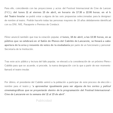
Para ello, coincidiendo con las proyecciones y actos del Festival Internacional de Cine de Lanzarot
(FICL),
del lunes 11 al viernes 15 de abril, en horario de 17:30 a 22:00 horas
,
en el hal
del
Teatro Insular
se podrá votar a alguna de las seis propuestas seleccionadas para la designació
de nombre al teatro. Podrán hacerlo todas las personas mayores de 16 años debidamente identificada
con su DNI, NIE, Pasaporte o Permiso de Conducir.
Pérez anunció también que tras la votación popular, el
lunes, 18 de abril, a las 13:30 horas, en act
público que se celebrará en el Salón de Plenos del Cabildo de Lanzarote, se llevará a cabo l
apertura de la urna y recuento de votos de la ciudadanía
por parte de un funcionario y personal d
Secretaría de la Institución.
Tras este acto público y lectura del fallo popular, se elevará a la consideración de un próximo Pleno de
Cabildo para que se acuerde, si procede, la nueva designación con la que a partir de ese momento s
llamará el teatro insular.
Por último, el presidente del Cabildo animó a la población a participar de este proceso de elección de
nombre para el teatro y “
a aprovechar igualmente para ver alguna de los cortos y película
cinematográficas que se proyectarán dentro de la programación del Festival Internacional d
Cine de Lanzarote en la semana del 11 al 15 de abril
”.
Publicidad