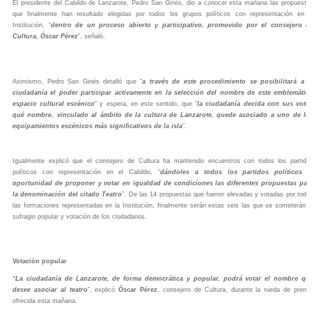
El presidente del Cabildo de Lanzarote, Pedro San Ginés, dio a conocer esta mañana las propuesta
que finalmente han resultado elegidas por todos los grupos políticos con representación en l
Institución, “
dentro de un proceso abierto y participativo, promovido por el consejero d
Cultura, Óscar Pérez
”, señaló.
Asimismo, Pedro San Ginés detalló que “
a través de este procedimiento se posibilitará a l
ciudadanía el poder participar activamente en la selección del nombre de este emblemátic
espacio cultural escénico
” y espera, en este sentido, que “
la ciudadanía decida con sus voto
qué nombre, vinculado al ámbito de la cultura de Lanzarote, quede asociado a uno de lo
equipamientos escénicos más significativos de la isla
”.
Igualmente explicó que el consejero de Cultura ha mantenido encuentros con todos los partido
políticos con representación en el Cabildo, “
dándoles a todos los partidos políticos l
oportunidad de proponer y votar en igualdad de condiciones las diferentes propuestas par
la denominación del citado Teatro
”. De las 14 propuestas que fueron elevadas y votadas por todo
las formaciones representadas en la Institución, finalmente serán estas seis las que se someterán a
sufragio popular y votación de los ciudadanos.
Votación popular
“
La ciudadanía de Lanzarote, de forma democrática y popular, podrá votar el nombre qu
desee asociar al teatro
”, explicó
Óscar Pérez
, consejero de Cultura, durante la rueda de prens
ofrecida esta mañana.