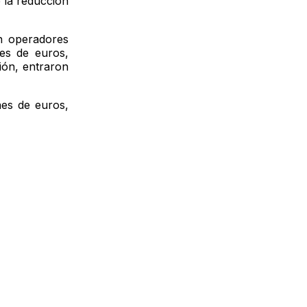
 la reducción
on operadores
nes de euros,
ión, entraron
nes de euros,