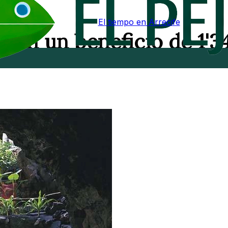
El tiempo en Arrecife
ojan un beneficio de 1'3