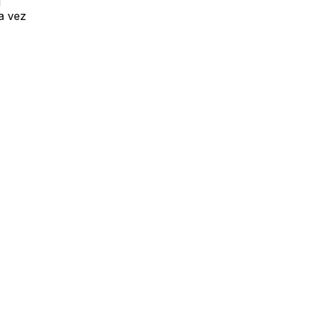
l
a vez