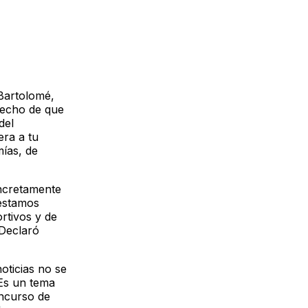
 Bartolomé,
hecho de que
del
era a tu
mías, de
oncretamente
estamos
rtivos y de
 Declaró
oticias no se
s un tema
oncurso de