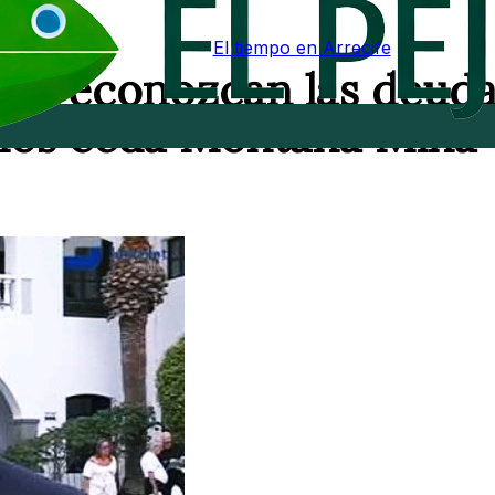
El tiempo en Arrecife
 se reconozcan las deuda
nos ceda Montaña Mina"