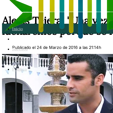
Alexis Tejera: "Una vez
lucharemos porque se 
Inicio
Lanzarote
Publicado el 24 de Marzo de 2016 a las 21:14h
Sucesos
Canarias
Política