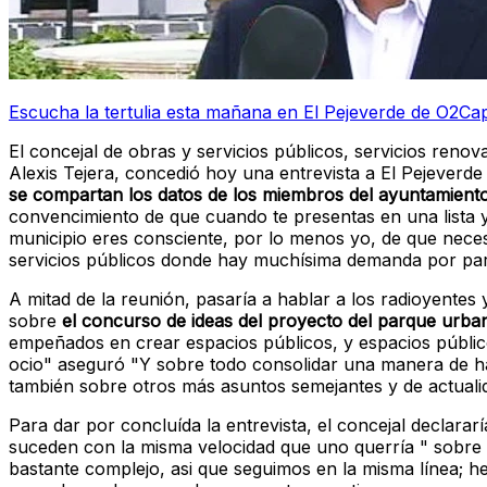
Escucha la tertulia esta mañana en El Pejeverde de O2Cap
El concejal de obras y servicios públicos, servicios reno
Alexis Tejera, concedió hoy una entrevista a El Pejeverd
se compartan los datos de los miembros del ayuntamiento 
convencimiento de que cuando te presentas en una lista y
municipio eres consciente, por lo menos yo, de que neces
servicios públicos donde hay muchísima demanda por part
A mitad de la reunión, pasaría a hablar a los radioyente
sobre
el concurso de ideas del proyecto del parque urb
empeñados en crear espacios públicos, y espacios públic
ocio" aseguró "Y sobre todo consolidar una manera de hac
también sobre otros más asuntos semejantes y de actualid
Para dar por concluída la entrevista, el concejal declara
suceden con la misma velocidad que uno querría " sobre
bastante complejo, asi que seguimos en la misma línea;