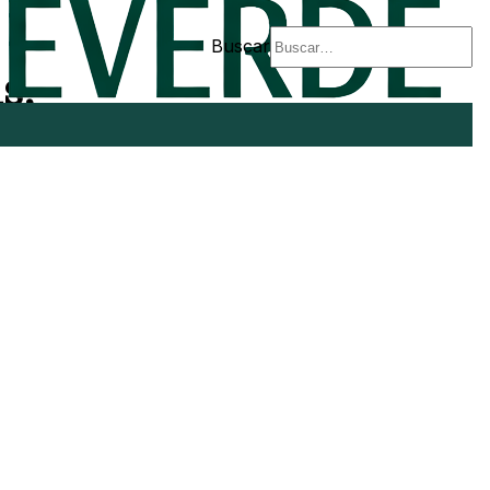
Buscar
s,