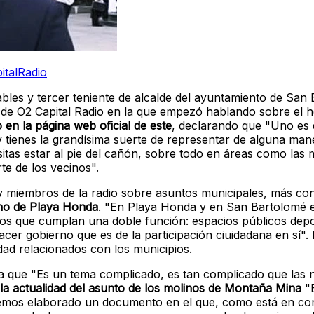
italRadio
vables y tercer teniente de alcalde del ayuntamiento de San
e de O2 Capital Radio en la que empezó hablando sobre el 
en la página web oficial de este
, declarando que "Uno es 
 tienes la grandísima suerte de representar de alguna man
itas estar al pie del cañón, sobre todo en áreas como las 
e de los vecinos".
s y miembros de la radio sobre asuntos municipales, más c
ano de Playa Honda
. "En Playa Honda y en San Bartolomé 
os que cumplan una doble función: espacios públicos depo
er gobierno que es de la participación ciuidadana en sí".
ad relacionados con los municipios.
ría que "Es un tema complicado, es tan complicado que las n
la actualidad del asunto de los molinos de Montaña Mina
"E
 hemos elaborado un documento en el que, como está en c