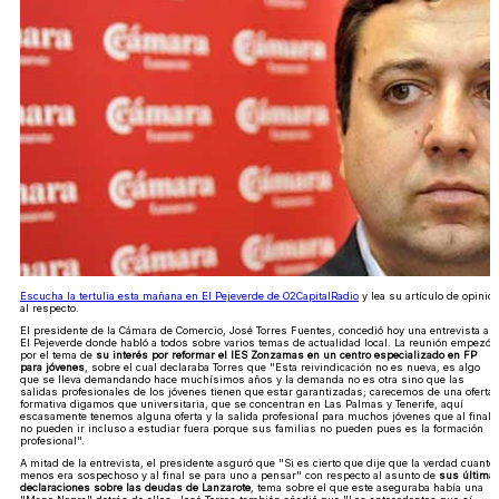
Escucha la tertulia esta mañana en El Pejeverde de O2CapitalRadio
y lea su artículo de opinió
al respecto.
El presidente de la Cámara de Comercio, José Torres Fuentes, concedió hoy una entrevista a
El Pejeverde donde habló a todos sobre varios temas de actualidad local. La reunión empezó
por el tema de
su interés por reformar el IES Zonzamas en un centro especializado en FP
para jóvenes
, sobre el cual declaraba Torres que "Esta reivindicación no es nueva, es algo
que se lleva demandando hace muchísimos años y la demanda no es otra sino que las
salidas profesionales de los jóvenes tienen que estar garantizadas; carecemos de una oferta
formativa digamos que universitaria, que se concentran en Las Palmas y Tenerife, aquí
escasamente tenemos alguna oferta y la salida profesional para muchos jóvenes que al final
no pueden ir incluso a estudiar fuera porque sus familias no pueden pues es la formación
profesional".
A mitad de la entrevista, el presidente asguró que "Si es cierto que dije que la verdad cuanto
menos era sospechoso y al final se para uno a pensar" con respecto al asunto de
sus última
declaraciones sobre las deudas de Lanzarote
, tema sobre el que este aseguraba había una