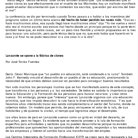
"Mano Negra" detrás de ellos. José Torres también añadió que "Los antecedentes que sí
están claros es que efectivamente con el muelle de los Mármoles hay un maltrato manifiesto;
puedo enseñar documentación que ni contestan los escritos, que están por encima del bien y
el mal".
La conferencia se dio por terminada cuando Torres pasara a a hablar a los miembros del
programa sobre un último tema acerca
del hecho de haber perdido las naves nido
. "Eso es d
hace muchisimos años, esa ayuda llegó hace muchísimos años" dijo "Yo me vuelvo a remitir
otra vez al mismo asunto: eso estuvo mal hecho desde un principio porque en la parte técnic
también tiene que, en estos casos, ser un poco más flexible y unieron propuestas en la mesa
para buscar una solución, pero parte ténica decía que no, que esto había que hacerlo en la
casa y al final no se pudo reaccionar ni a una cosa ni a la otra".
Lanzarote se opone a la fábrica de clones
Por José Torres Fuentes
Decía César Manrique que “un pueblo sin educación, está condenado a la ruina”. También
John F. Kennedy vinculó el desarrollo de un pueblo al de su educación, proclamando la
necesidad de que ambos debían avanzar en paralelo para conseguir buenos resultados.
Han sido muchos los personajes ilustres que se han manifestado acerca de este concepto,
que transforma a las personas y a las sociedades. De todos es sabida la importancia que
tiene la Educación y la Formación de las personas para buscar recursos y crear otros
nuevos. Sin embargo, parece que “interesa” que en Lanzarote sigamos con una educación
primitiva, que nos impida descubrir la ruta hacia la diversificación económica. Y es que
llevamos años intentando trazar esa senda complementaria al sector del Turismo, donde no
cabemos todos. Un modelo que permita, de paso, enriquecer el valor de la isla, de sus
habitantes y de quienes la visitan, al tiempo que logramos atajar el desempleo.
Las altas tasas de paro en Lanzarote suenan como un grito en mitad del desierto, se
escuchan, pero no llegan. Es evidente que se necesita proveer a la isla de formación
específica para actividades y sectores que no pueden desarrollarse porque no existen
profesionales que aprovechen las oportunidades del mercado, respondan a las necesidades
de las empresas y lideren el cambio hacia una transformación del empleo.
Los Centros Integrados de Formación Profesional (CIFP) se crean para dar respuesta a las