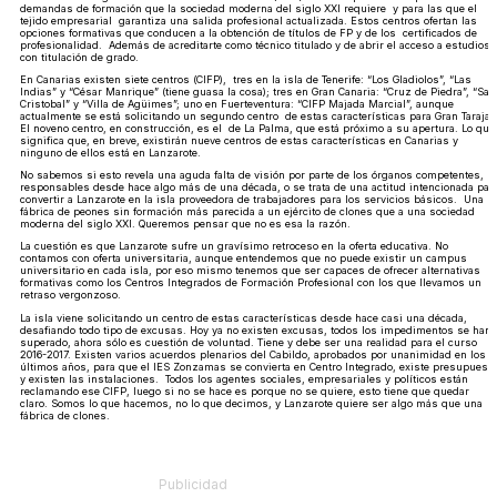
demandas de formación que la sociedad moderna del siglo XXI requiere y para las que el
tejido empresarial garantiza una salida profesional actualizada. Estos centros ofertan las
opciones formativas que conducen a la obtención de títulos de FP y de los certificados de
profesionalidad. Además de acreditarte como técnico titulado y de abrir el acceso a estudios
con titulación de grado.
En Canarias existen siete centros (CIFP), tres en la isla de Tenerife: “Los Gladiolos”, “Las
Indias” y “César Manrique” (tiene guasa la cosa); tres en Gran Canaria: “Cruz de Piedra”, “San
Cristobal” y “Villa de Agüimes”; uno en Fuerteventura: “CIFP Majada Marcial”, aunque
actualmente se está solicitando un segundo centro de estas características para Gran Tarajal.
El noveno centro, en construcción, es el de La Palma, que está próximo a su apertura. Lo que
significa que, en breve, existirán nueve centros de estas características en Canarias y
ninguno de ellos está en Lanzarote.
No sabemos si esto revela una aguda falta de visión por parte de los órganos competentes,
responsables desde hace algo más de una década, o se trata de una actitud intencionada par
convertir a Lanzarote en la isla proveedora de trabajadores para los servicios básicos. Una
fábrica de peones sin formación más parecida a un ejército de clones que a una sociedad
moderna del siglo XXI. Queremos pensar que no es esa la razón.
La cuestión es que Lanzarote sufre un gravísimo retroceso en la oferta educativa. No
contamos con oferta universitaria, aunque entendemos que no puede existir un campus
universitario en cada isla, por eso mismo tenemos que ser capaces de ofrecer alternativas
formativas como los Centros Integrados de Formación Profesional con los que llevamos un
retraso vergonzoso.
La isla viene solicitando un centro de estas características desde hace casi una década,
desafiando todo tipo de excusas. Hoy ya no existen excusas, todos los impedimentos se han
superado, ahora sólo es cuestión de voluntad. Tiene y debe ser una realidad para el curso
2016-2017. Existen varios acuerdos plenarios del Cabildo, aprobados por unanimidad en los
últimos años, para que el IES Zonzamas se convierta en Centro Integrado, existe presupuesto
y existen las instalaciones. Todos los agentes sociales, empresariales y políticos están
reclamando ese CIFP, luego si no se hace es porque no se quiere, esto tiene que quedar
claro. Somos lo que hacemos, no lo que decimos, y Lanzarote quiere ser algo más que una
fábrica de clones.
Publicidad