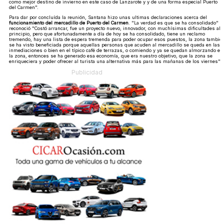
como mejor destino de invierno en este caso de Lanzarote y y de una forma especial Puerto
del Carmen".
Para dar por concluída la reunión, Santana hizo unas ultimas declaraciones acerca del
funcionamiento del mercadillo de Puerto del Carmen
. "La verdad es que se ha consolidado"
reconoció "Costó arrancar, fue un proyecto nuevo, innovador, con muchísimas dificultades al
principio, pero que afortunadamente a día de hoy se ha consolidado, tiene un reclamo
tremendo, hay una lista de espera tremenda para poder ocupar esos puestos, la zona tambié
se ha visto beneficiada porque aquellas personas que acuden al mercadillo se queda en las
inmediaciones o bien en el típico café de terrazas, o comiendo y ya se quedan almorzando en
la zona, entonces se ha generado esa economía, que era nuestro objetivo, que la zona se
enriqueciera y poder ofrecer al turista una alternativa más para las mañanas de los viernes".
Publicidad