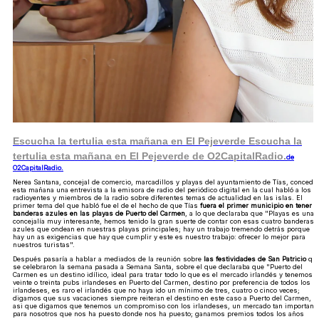
Escucha la tertulia esta mañana en El Pejeverde
Escucha la
tertulia esta mañana en El Pejeverde de O2CapitalRadio.
de
O2CapitalRadio.
Nerea Santana, concejal de comercio, marcadillos y playas del ayuntamiento de Tías, concedió
esta mañana una entrevista a la emisora de radio del periódico digital en la cual habló a los
radioyentes y miembros de la radio sobre diferentes temas de actualidad en las islas. El
primer tema del que habló fue el de el hecho de que Tías
fuera el primer municipio en tener
banderas azules en las playas de Puerto del Carmen
, a lo que declaraba que "Playas es una
concejalía muy interesante, hemos tenido la gran suerte de contar con esas cuatro banderas
azules que ondean en nuestras playas principales; hay un trabajo tremendo detrás porque
hay un as exigencias que hay que cumplir y este es nuestro trabajo: ofrecer lo mejor para
nuestros turistas".
Después pasaría a hablar a mediados de la reunión sobre
las festividades de San Patricio
qu
se celebraron la semana pasada a Semana Santa, sobre el que declaraba que "Puerto del
Carmen es un destino idílico, ideal para tratar todo lo que es el mercado irlandés y tenemos
veinte o treinta pubs irlandeses en Puerto del Carmen, destino por preferencia de todos los
irlandeses, es raro el irlandés que no haya ido un mínimo de tres, cuatro o cinco veces;
digamos que sus vacaciones siempre reiteran el destino en este caso a Puerto del Carmen,
asi que digamos que tenemos un compromiso con los irlandeses, un mercado tan important
para nosotros que nos ha puesto donde nos ha puesto; ganamos premios todos los años