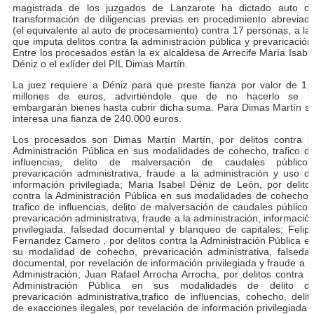
magistrada de los juzgados de Lanzarote ha dictado auto d
transformación de diligencias previas en procedimiento abreviad
(el equivalente al auto de procesamiento) contra 17 personas, a la
que imputa delitos contra la administración pública y prevaricación
Entre los procesados están la ex alcaldesa de Arrecife María Isabe
Déniz o el exlíder del PIL Dimas Martín.
La juez requiere a Déniz para que preste fianza por valor de 1,
millones de euros, advirtiéndole que de no hacerlo se l
embargarán bienes hasta cubrir dicha suma. Para Dimas Martín s
interesa una fianza de 240.000 euros.
Los procesados son Dimas Martín Martín, por delitos contra l
Administración Pública en sus modalidades de cohecho, trafico d
influencias, delito de malversación de caudales públicos
prevaricación administrativa, fraude a la administración y uso d
información privilegiada; Maria Isabel Déniz de León, por delito
contra la Administración Pública en sus modalidades de cohecho 
trafico de influencias, delito de malversación de caudales públicos
prevaricación administrativa, fraude a la administración, informació
privilegiada, falsedad documental y blanqueo de capitales; Felip
Fernandez Camero , por delitos contra la Administración Pública e
su modalidad de cohecho, prevaricación administrativa, falseda
documental, por revelación de información privilegiada y fraude a l
Administración; Juan Rafael Arrocha Arrocha, por delitos contra l
Administración Pública en sus modalidades de delito d
prevaricación administrativa,trafico de influencias, cohecho, delit
de exacciones ilegales, por revelación de información privilegiada 