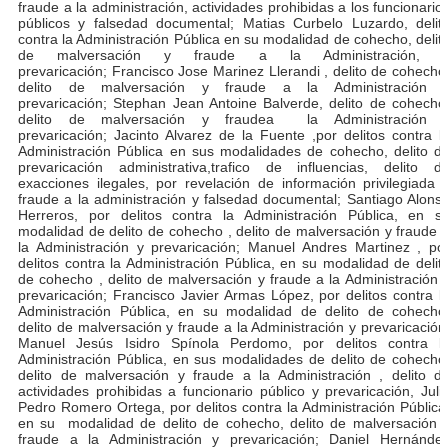
fraude a la administración, actividades prohibidas a los funcionario
públicos y falsedad documental; Matias Curbelo Luzardo, delit
contra la Administración Pública en su modalidad de cohecho, delit
de malversación y fraude a la Administración, 
prevaricación; Francisco Jose Marinez Llerandi , delito de cohecho
delito de malversación y fraude a la Administración 
prevaricación; Stephan Jean Antoine Balverde, delito de cohecho
delito de malversación y fraudea la Administración 
prevaricación; Jacinto Alvarez de la Fuente ,por delitos contra l
Administración Pública en sus modalidades de cohecho, delito d
prevaricación administrativa,trafico de influencias, delito d
exacciones ilegales, por revelación de información privilegiada 
fraude a la administración y falsedad documental; Santiago Alons
Herreros, por delitos contra la Administración Pública, en s
modalidad de delito de cohecho , delito de malversación y fraude 
la Administración y prevaricación; Manuel Andres Martinez , po
delitos contra la Administración Pública, en su modalidad de delit
de cohecho , delito de malversación y fraude a la Administración 
prevaricación; Francisco Javier Armas López, por delitos contra l
Administración Pública, en su modalidad de delito de cohecho
delito de malversación y fraude a la Administración y prevaricación
Manuel Jesús Isidro Spínola Perdomo, por delitos contra l
Administración Pública, en sus modalidades de delito de cohecho
delito de malversación y fraude a la Administración , delito d
actividades prohibidas a funcionario público y prevaricación, Juli
Pedro Romero Ortega, por delitos contra la Administración Pública
en su modalidad de delito de cohecho, delito de malversación 
fraude a la Administración y prevaricación; Daniel Hernánde