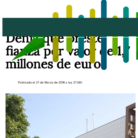
La juez requiere a
Déniz que preste
fianza por valor de 1,7
millones de euros
Publicado el 21 de Marzo de 2016 a las 21:04h