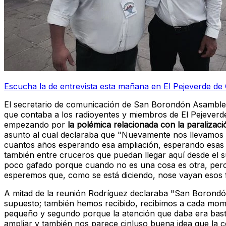
Escucha la de entrevista esta mañana en El Pejeverde de 
El secretario de comunicación de San Borondón Asamblear
que contaba a los radioyentes y miembros de El Pejeverde 
empezando por
la polémica relacionada con la paralizac
asunto al cual declaraba que "Nuevamente nos llevamos 
cuantos años esperando esa ampliación, esperando esas me
también entre cruceros que puedan llegar aquí desde el su
poco gafado porque cuando no es una cosa es otra, pero 
esperemos que, como se está diciendo, nose vayan esos 
A mitad de la reunión Rodríguez declaraba "San Borondón 
supuesto; también hemos recibido, recibimos a cada mom
pequeño y segundo porque la atención que daba era bastan
ampliar y también nos parece cinluso buena idea que la com