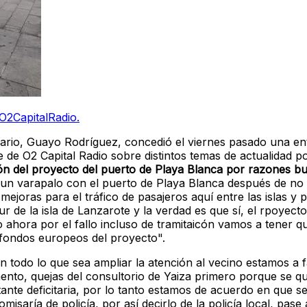
O2CapitalRadio.
io, Guayo Rodríguez, concedió el viernes pasado una entr
de O2 Capital Radio sobre distintos temas de actualidad pol
ión del proyecto del puerto de Playa Blanca por razones bu
un varapalo con el puerto de Playa Blanca después de no 
joras para el tráfico de pasajeros aquí entre las islas y 
r de la isla de Lanzarote y la verdad es que sí, el rpoyect
ahora por el fallo incluso de tramitaicón vamos a tener q
fondos europeos del proyecto".
todo lo que sea ampliar la atención al vecino estamos a f
ento, quejas del consultorio de Yaiza primero porque se 
te deficitaria, por lo tanto estamos de acuerdo en que se
isaría de policía, por así decirlo de la policía local, pase