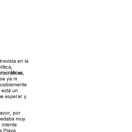
evista en la
ítica,
rocráticas
,
se ya ni
posiblemente
o está un
ue esperar y
avor, por
quedaba muy
 intente
 a Playa