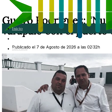
Guayo Rodríguez: "Nue
varapalo con el puerto 
Inicio
Lanzarote
Publicado el 7 de Agosto de 2026 a las 02:32h
Sucesos
Canarias
Política