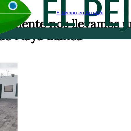
El tiempo en Arrecife
vamente nos llevamos u
de Playa Blanca"