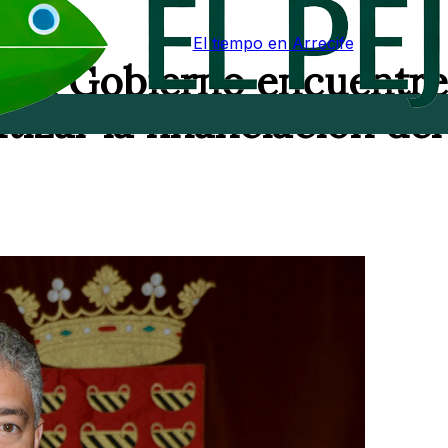
El tiempo en Arrecife
ue el Gobierno encuentre
tizar la financiación del