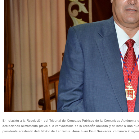
En relación a la Resolución del Tribunal de Contratos Públicos de la Comunidad Autónoma de 
actuaciones al momento previo a la convocatoria de la licitación anulada y se inste a una nu
presidente accidental del Cabildo de Lanzarote,
José Juan Cruz Saavedra
, comunica lo sigui