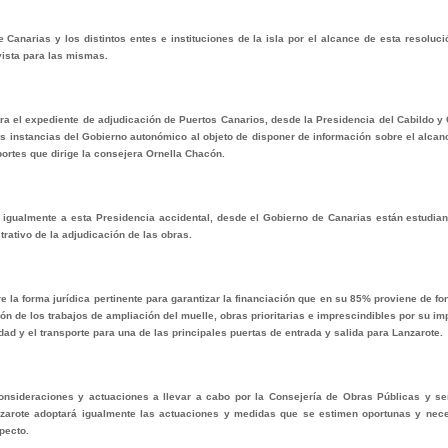
anarias y los distintos entes e instituciones de la isla por el alcance de esta resoluci
vista para las mismas.
tra el expediente de adjudicación de Puertos Canarios, desde la Presidencia del Cabildo y
tas instancias del Gobierno autonómico al objeto de disponer de información sobre el alca
ortes que dirige la consejera Ornella Chacón.
 igualmente a esta Presidencia accidental, desde el Gobierno de Canarias están estudian
rativo de la adjudicación de las obras.
e la forma jurídica pertinente para garantizar la financiación que en su 85% proviene de 
n de los trabajos de ampliación del muelle, obras prioritarias e imprescindibles por su im
ad y el transporte para una de las principales puertas de entrada y salida para Lanzarote.
nsideraciones y actuaciones a llevar a cabo por la Consejería de Obras Públicas y ser
anzarote adoptará igualmente las actuaciones y medidas que se estimen oportunas y nec
pecto.