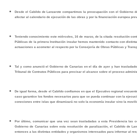
Desde el Cabildo de Lanzarote compartimos la preocupación con el Gobierno de C
afectar al calendario de ejecución de las obras y por la financiación europea pre
Teniendo conocimiento este miércoles, 16 de marzo, de la citada resolución con
Públicas de la primera Institución insular hemos mantenido contacto con distin
actuaciones a acometer al respecto por la Consejería de Obras Públicas y Transp
Tal y como anunció el Gobierno de Canarias en el día de ayer y han trasladado
Tribunal de Contratos Públicos para precisar el alcance sobre el proceso administ
De igual forma, desde el Cabildo confiamos en que el Ejecutivo regional encuentr
caso garantice los fondos necesarios para que se pueda continuar con la ejecució
conexiones entre islas que dinamizará no solo la economía insular sino la movilid
Por último, comunicar que una vez sean trasladadas a esta Presidencia las co
Gobierno de Canarias sobre esta resolución de paralización, el Cabildo de L
entonces a las distintas entidades y organismos interesados para informar al res