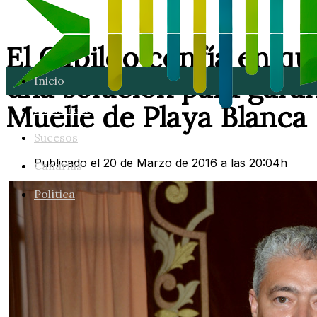
El Cabildo confía en q
una solución para garan
Inicio
Muelle de Playa Blanca
Lanzarote
Sucesos
Publicado el 20 de Marzo de 2016 a las 20:04h
Canarias
Política