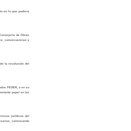
ón en lo que pudiera
 Consejería de Obras
nce, consecuencias y
do la resolución del
fondos FEDER, o en su
portante papel en las
vicios jurídicos del
esarias, convocando