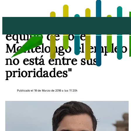
Borja Rubio: "Para el
equipo de José
Montelongo el empleo
no está entre sus
prioridades"
Publicado el 18 de Marzo de 2016 a las 11:20h