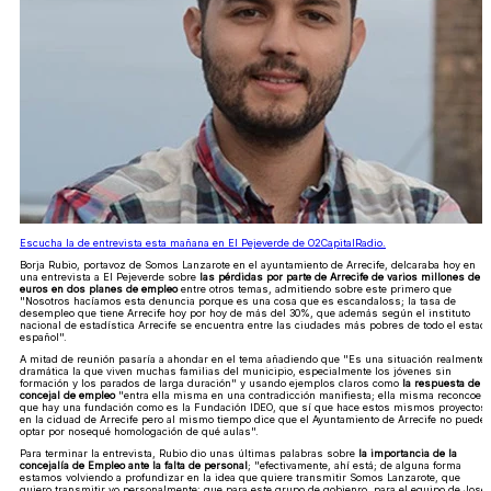
Escucha la de entrevista esta mañana en El Pejeverde de O2CapitalRadio.
Borja Rubio, portavoz de Somos Lanzarote en el ayuntamiento de Arrecife, delcaraba hoy en
una entrevista a El Pejeverde sobre
las pérdidas por parte de Arrecife de varios millones de
euros en dos planes de empleo
entre otros temas, admitiendo sobre este primero que
"Nosotros hacíamos esta denuncia porque es una cosa que es escandaloss; la tasa de
desempleo que tiene Arrecife hoy por hoy de más del 30%, que además según el instituto
nacional de estadística Arrecife se encuentra entre las ciudades más pobres de todo el estad
español".
A mitad de reunión pasaría a ahondar en el tema añadiendo que "Es una situación realmente
dramática la que viven muchas familias del municipio, especialmente los jóvenes sin
formación y los parados de larga duración" y usando ejemplos claros como
la respuesta de l
concejal de empleo
"entra ella misma en una contradicción manifiesta; ella misma reconcoe
que hay una fundación como es la Fundación IDEO, que sí que hace estos mismos proyectos
en la ciduad de Arrecife pero al mismo tiempo dice que el Ayuntamiento de Arrecife no puede
optar por nosequé homologación de qué aulas".
Para terminar la entrevista, Rubio dio unas últimas palabras sobre
la importancia de la
concejalía de Empleo ante la falta de personal
; "efectivamente, ahí está; de alguna forma
estamos volviendo a profundizar en la idea que quiere transmitir Somos Lanzarote, que
quiero transmitir yo personalmente: que para este grupo de gobienro, para el equipo de José