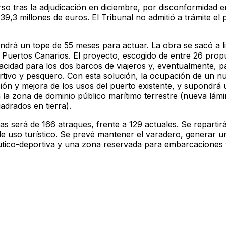
o tras la adjudicación en diciembre, por disconformidad e
9,3 millones de euros. El Tribunal no admitió a trámite el 
 tendrá un tope de 55 meses para actuar. La obra se sacó a l
 Puertos Canarios. El proyecto, escogido de entre 26 prop
acidad para los dos barcos de viajeros y, eventualmente, p
rtivo y pesquero. Con esta solución, la ocupación de un n
ación y mejora de los usos del puerto existente, y supondrá 
 la zona de dominio público marítimo terrestre (nueva lám
drados en tierra).
s será de 166 atraques, frente a 129 actuales. Se repartir
e uso turístico. Se prevé mantener el varadero, generar 
tico-deportiva y una zona reservada para embarcaciones tu