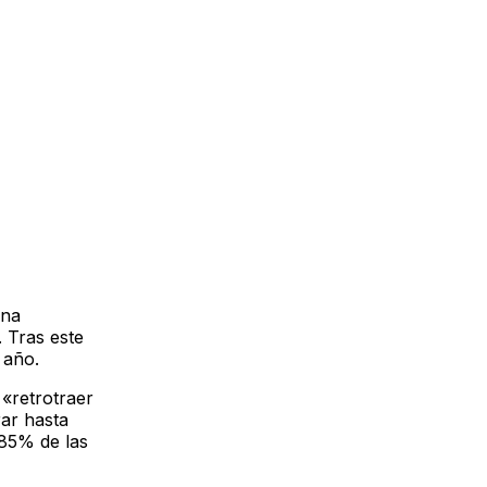
una
 Tras este
 año.
«retrotraer
rar hasta
 85% de las