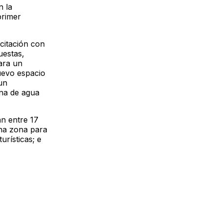
n la
primer
icitación con
uestas,
ara un
uevo espacio
un
ina de agua
án entre 17
una zona para
rísticas; e