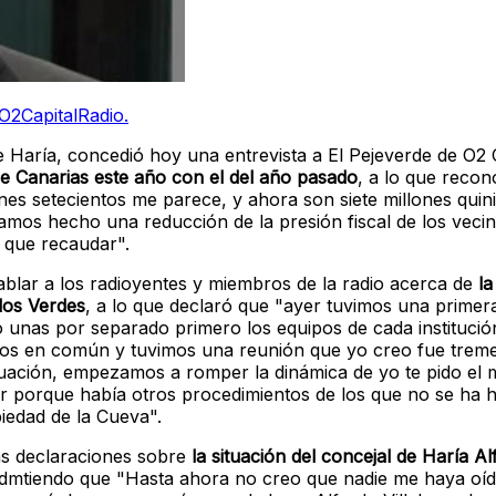
O2CapitalRadio.
e Haría, concedió hoy una entrevista a El Pejeverde de O2 
e Canarias este año con el del año pasado
, a lo que recon
nes setecientos me parece, y ahora son siete millones quini
amos hecho una reducción de la presión fiscal de los veci
 que recaudar".
 hablar a los radioyentes y miembros de la radio acerca de
la
 los Verdes
, a lo que declaró que "ayer tuvimos una primer
 unas por separado primero los equipos de cada institució
usimos en común y tuvimos una reunión que yo creo fue tre
uación, empezamos a romper la dinámica de yo te pido el 
r porque había otros procedimientos de los que no se ha 
iedad de la Cueva".
mas declaraciones sobre
la situación del concejal de Haría Al
 admtiendo que "Hasta ahora no creo que nadie me haya oíd