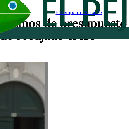
El tiempo en Arrecife
ponemos de presupuesto
do rebajado el IBI"