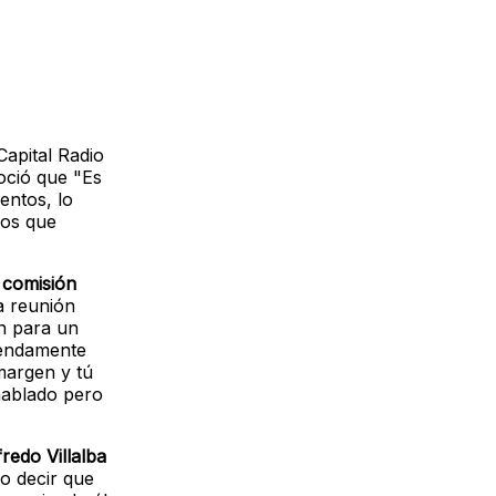
Capital Radio
oció que "Es
entos, lo
nos que
 comisión
a reunión
n para un
mendamente
margen y tú
hablado pero
fredo Villalba
o decir que