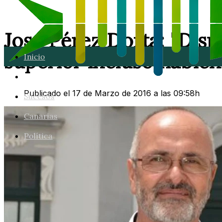
José Pérez Dorta: "Dis
superior incluso habien
Inicio
Lanzarote
Publicado el 17 de Marzo de 2016 a las 09:58h
Sucesos
Canarias
Política