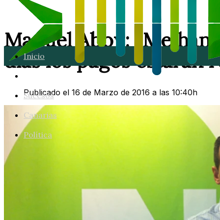
Manuel Aboy: "Me han 
días los pagos estarán r
Inicio
Lanzarote
Publicado el 16 de Marzo de 2016 a las 10:40h
Sucesos
Canarias
Política