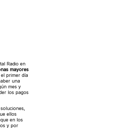
tal Radio en
rsonas mayores
el primer día
haber una
ngún mes y
der los pagos
 soluciones,
e ellos
 que en los
los y por