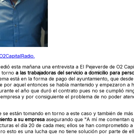
O2CapitalRadio.
dió esta mañana una entrevista a El Pejeverde de O2 Capi
n torno
a las trabajadoras del servicio a domicilio para pe
 tema está en la forma de pago del ayuntamiento, que desde 
ue por aquel entonces se había mantenido y empezaron a 
urante el año que duró el contrato pues no se cumplió ni
 empresa y por consiguiente el problema de no poder aten
e se están tomando en torno a este caso y también de más
miento a su empresa
asegurando que "A mí me comentan qu
acturas el día 20 de cada mes; ellos se han comprometido a
ro esto es una lucha que no tiene solución por parte de el