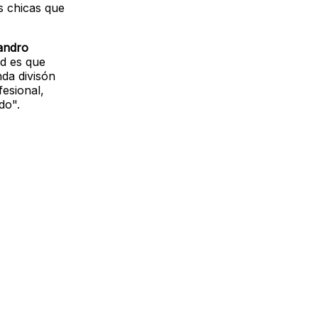
s chicas que
jandro
ad es que
da divisón
fesional,
do".