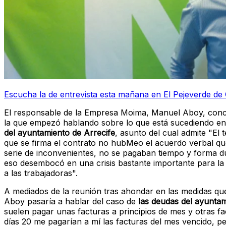
Escucha la de entrevista esta mañana en El Pejeverde de 
El responsable de la Empresa Moima, Manuel Aboy, conce
la que empezó hablando sobre lo que está sucediendo e
del ayuntamiento de Arrecife
, asunto del cual admite "El
que se firma el contrato no hubMeo el acuerdo verbal q
serie de inconvenientes, no se pagaban tiempo y forma d
eso desembocó en una crisis bastante importante para la
a las trabajadoras".
A mediados de la reunión tras ahondar en las medidas qu
Aboy pasaría a hablar del caso de
las deudas del ayunta
suelen pagar unas facturas a principios de mes y otras f
días 20 me pagarían a mí las facturas del mes vencido, pe