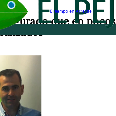
El tiempo en Arrecife
asegurado que en pocos
ealizados"