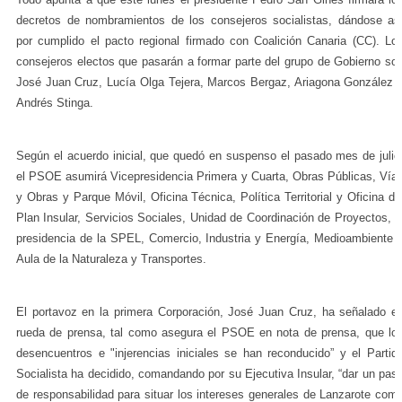
decretos de nombramientos de los consejeros socialistas, dándose as
por cumplido el pacto regional firmado con Coalición Canaria (CC). Lo
consejeros electos que pasarán a formar parte del grupo de Gobierno so
José Juan Cruz, Lucía Olga Tejera, Marcos Bergaz, Ariagona González 
Andrés Stinga.
Según el acuerdo inicial, que quedó en suspenso el pasado mes de julio
el PSOE asumirá Vicepresidencia Primera y Cuarta, Obras Públicas, Vía
y Obras y Parque Móvil, Oficina Técnica, Política Territorial y Oficina de
Plan Insular, Servicios Sociales, Unidad de Coordinación de Proyectos, l
presidencia de la SPEL, Comercio, Industria y Energía, Medioambiente 
Aula de la Naturaleza y Transportes.
El portavoz en la primera Corporación, José Juan Cruz, ha señalado e
rueda de prensa, tal como asegura el PSOE en nota de prensa, que lo
desencuentros e "injerencias iniciales se han reconducido” y el Partid
Socialista ha decidido, comandando por su Ejecutiva Insular, “dar un pas
de responsabilidad para situar los intereses generales de Lanzarote com