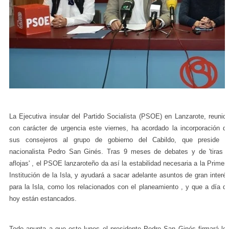
La Ejecutiva insular del Partido Socialista (PSOE) en Lanzarote, reunid
con carácter de urgencia este viernes, ha acordado la incorporación d
sus consejeros al grupo de gobierno del Cabildo, que preside e
nacionalista Pedro San Ginés. Tras 9 meses de debates y de 'tiras 
aflojas' , el PSOE lanzaroteño da así la estabilidad necesaria a la Primer
Institución de la Isla, y ayudará a sacar adelante asuntos de gran interé
para la Isla, como los relacionados con el planeamiento , y que a día d
hoy están estancados.
Todo apunta a que este lunes el presidente Pedro San Ginés firmará lo