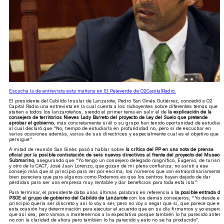
Escucha la de entrevista esta mañana en El Pejeverde de O2CapitalRadio.
El presidente del Cabildo Insular de Lanzarote, Pedro San Ginés Gutiérrez, concedió a O2
Capital Radio una entrevista en la cual cuenta a los radioyentes sobre diferentes temas que
atañen a todos los lanzaroteños, siendo el primer tema en salir el de
la explicación de la
consejera de territorios Nieves Lady Barreto del proyecto de Ley del Suelo que pretende
aprobar el gobierno
, más concretamente si él o su grupo han tenido oportunidad de estudiarl
al cual declaró que "No, tiempo de estudiarla en profundidad no, pero sí de escuchar en
varias ocasiones además, varias de sus directrices y especialmente cual es el objetivo que
persigue".
A mitad de reunión San Ginés pasó a hablar sobre
la crítica del PP en una nota de prensa
oficial por la posible contratación de seis nuevos directivos al frente del proyecto del Museo
Submarino
, asegurando que "Yo tengo un consejero delegado magnífico, Eugenio, de turismo
y otro de la CACT, José Juan Lorenzo, que gozan de mi plena confianza; no asistí a ese
consejo más que al principio para ver por encima; los números que van extraordinariamente
bien pareciera que para algunos como Podemos es que los centros hayan dejado de dar
pérdidas para ser una empresa muy rentable y dar beneficios para toda esta isla".
Para terminar, el presidente daba unas últimas palabras en referencia a
la posible entrada de
PSOE al grupo de gobierno del Cabildo de Lanzarote
con los demás consejeros; "Yo desde el
principio quería ser discreto y así lo voy a ser, pero no voy a negar que sí, que parece que en
esta ocasión hay determinación para ejecutar el acuerdo que en su día firmamos y yo espero
que así sea, pero vamos a mantenernos a la expectativa porque también lo ha parecido antes,
no con la claridad de ahora pero también lo ha parecido y esto no se ha producido".